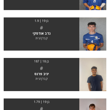
בן 19 | 1.9
#
נדב אודסקי
קבלן/נית
בן 18 | 187
#
יניב פרנס
קבלן/נית
בן 19 | 1.79
#