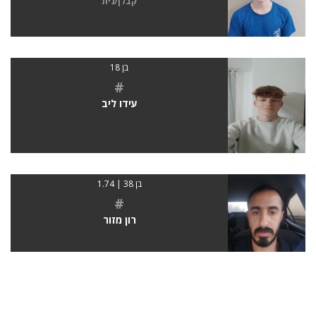
קבלן/נית
בן 18
#
עידו ליב
בן 38 | 1.74
#
רון מזור