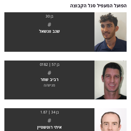
הפועל המעפיל סגל הקבוצה
בן 30
#
שגב ווגשאל
בן 57 | 0182
#
רביב שחר
מגיש/ה
בן 34 | 1.87
#
איתי רוטשטיין