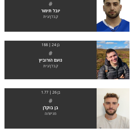
#
יובל תימור
קבלן/נית
בן 24 | 188
#
נועם הורוביץ
קבלן/נית
בן 26 | 1.77
#
בן בוקלן
מגיש/ה