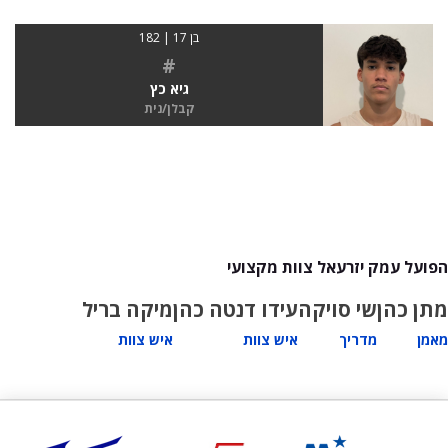
בן 17 | 182
#
גיא כץ
קבלן/נית
הפועל עמק יזרעאל צוות מקצועי
מתן כהן
שי סויקה
עידו דנטה כהן
מיקה בריל
מאמן
מדריך
איש צוות
איש צוות