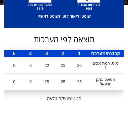
מ.ס. רמת אביב 1
הפועל עמק יזרעאל
1119
1068
שופט: ליאור לוטן (
שופט ראשי
)
תוצאה לפי מערכות
קבוצה/מערכה
1
2
3
4
5
ס
מ.ס. רמת אביב
0
0
22
23
20
1
הפועל עמק
0
0
25
25
25
יזרעאל
סטטיסטיקה מלאה