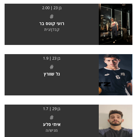
בן 23 | 2.00
#
רועי קוטס בר
קבלן/נית
בן 23 | 1.9
#
גל שוורץ
בן 29 | 1.7
#
איתי סלע
מגיש/ה