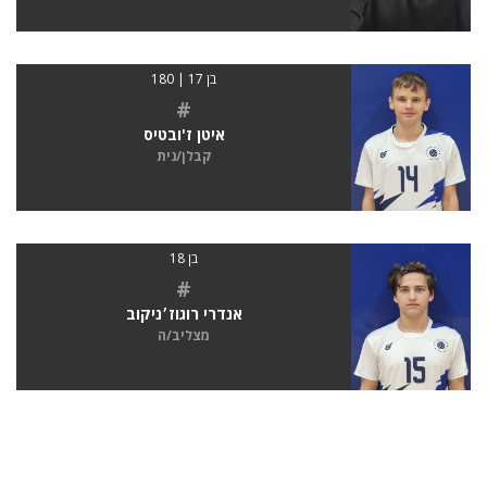
בן 17 | 180
#
איטן ז'ובטיס
קבלן/נית
בן 18
#
אנדרי רוגוז׳ניקוב
מצליב/ה