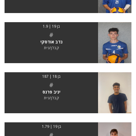
בן 19 | 1.9
#
נדב אודסקי
קבלן/נית
בן 18 | 187
#
יניב פרנס
קבלן/נית
בן 19 | 1.79
#