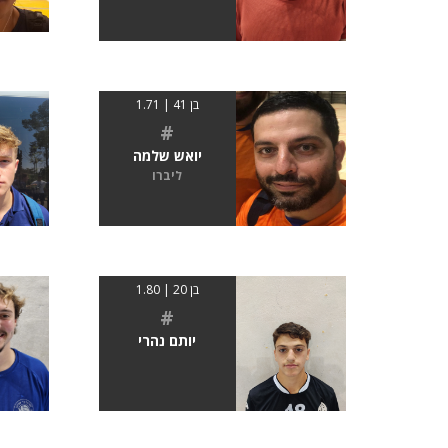
בן 41 | 1.71
#
יואש שלמה
ליברו
בן 20 | 1.80
#
יותם נהרי