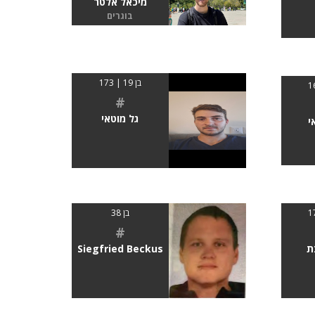
מיכאל אלטר
בוגרים
בן 19 | 173
#
גל מוטאי
י
בן 38
#
ת
Siegfried Beckus