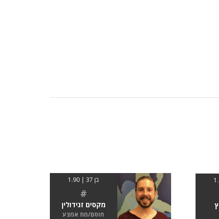
בן 37 | 1.90
#
מקסים זגידולין
ץ
חוסם/מת אמצע