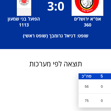
3:0
אס"א ירושלים
הפועל בני שמעון
1113
360
שופט: דניאל גרומבך (
שופט ראשי
)
תוצאה לפי מערכות
5
סה"כ
56
0
75
0