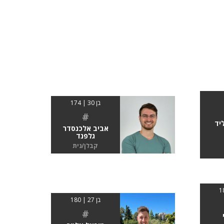
בן 30 | 174
#
יד
אביב אלכנסדר
גלפנד
קבלן/נית
בן 27 | 180
#