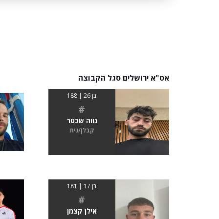
אס"א ירושלים סגל הקבוצה
בן 26 | 188
#
נווה שכטר
קבלן/נית
בן 17 | 181
#
אילן קצמן