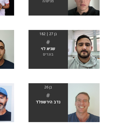
מגיש/ה
בן 27 | 182
#
שגיא לוי
בוגרים
בן 26
#
נדב הירשפלד