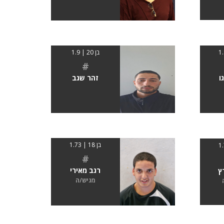
בן 20 | 1.9
#
ו
זהר שגב
בן 18 | 1.73
#
רגב מאירי
ץ
מגיש/ה