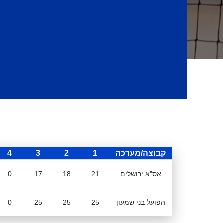
קבוצה/מערכה
1
2
3
4
אס"א ירושלים
21
18
17
0
הפועל בני שמעון
25
25
25
0