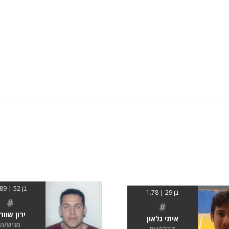
בן 52 | 1.89
בן 29 | 1.78
#
#
ירון שוור
איתי גלאון
מגיש/ה
קבלן/נית