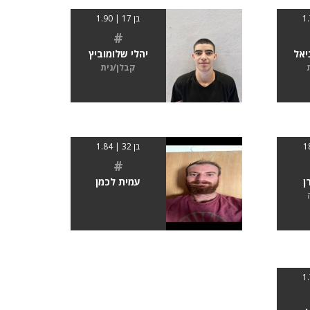
בן 17 | 1.90
#
יאל
יהלי שלומוביץ
קבלן/נית
בן 32 | 1.84
#
ן
עמית לכמן