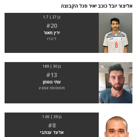
אליצור יובל כוכב יאיר סגל הקבוצה
בן 27 | 1.7
#20
ירין מאור
ליברו
בן 30 | 189
#13
עתי גוטמן
חוסם/מת אמצע
בן 39 | 1.65
#8
אלעד ענתבי