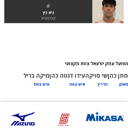
#
גיא כץ
קבלן/נית
הפועל עמק יזרעאל צוות מקצועי
מתן כהן
שי סויקה
עידו דנטה כהן
מיקה בריל
מאמן
מדריך
איש צוות
איש צוות