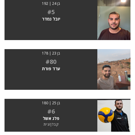
בן 24 | 192
#5
יובל נמדר
בן 23 | 178
#80
ערד פורת
בן 25 | 180
#6
פלג אשל
קבלן/נית