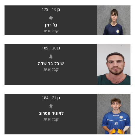
בן 19 | 175
#
גל רוזן
קבלן/נית
בן 30 | 185
#
שובל בר שדה
קבלן/נית
בן 21 | 184
#
לאוניד פטרוב
קבלן/נית