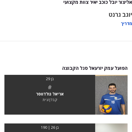
אליצור יובל כוכב יאיר צוות מקצועי
יוגב גרנט
מדריך
הפועל עמק יזרעאל סגל הקבוצה
בן 29
#
אריאל גולדווסר
קבלן/נית
בן 26 | 190