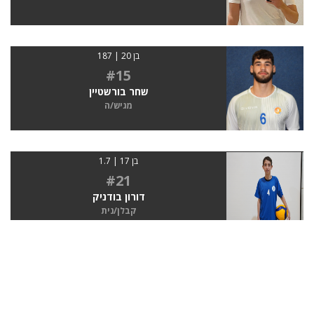
בן 20 | 187
#15
שחר בורשטיין
מגיש/ה
בן 17 | 1.7
#21
דורון בודניק
קבלן/נית