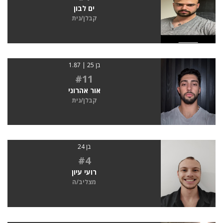
ים לבון
קבלן/נית
בן 25 | 1.87
#11
אור אהרוני
קבלן/נית
בן 24
#4
רועי עיון
מצליב/ה