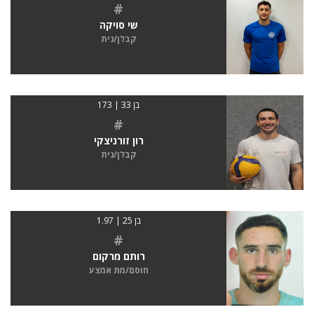
#
שי סויקה
קבלן/נית
בן 33 | 173
#
רון זורניצקי
קבלן/נית
בן 25 | 1.97
#
רותם מרקום
חוסם/מת אמצע