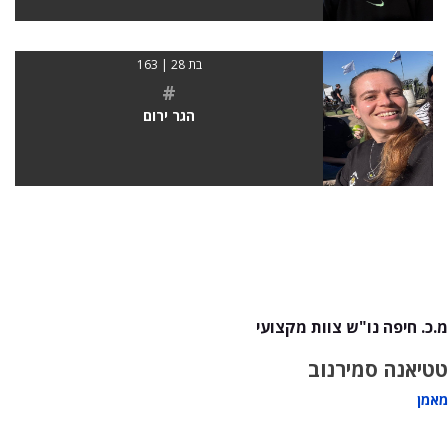
בת 28 | 163
#
הגר ירום
מ.כ. חיפה נו"ש צוות מקצועי
טטיאנה סמירנוב
מאמן