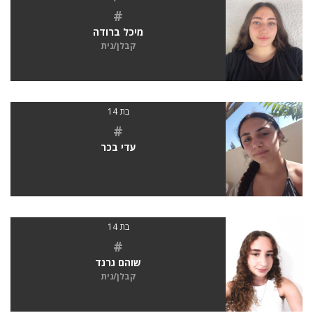
#
מיכל ברודה
קבלן/נית
בת 14
#
עדי בכר
בת 14
#
שוהם גרנד
קבלן/נית