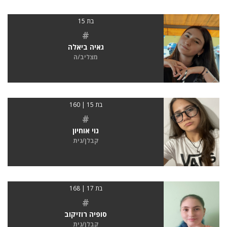
בת 15
#
גאיה ביאלה
מצליב/ה
בת 15 | 160
#
נוי אוחיון
קבלן/נית
בת 17 | 168
#
סופיה רוזיקוב
קבלן/נית