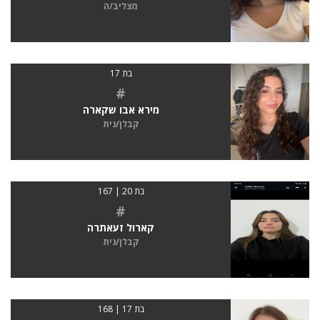
מצליב/ה
בת 17
#
מירא אבו שקארה
קבלן/נית
בת 20 | 167
#
קארול זעאתרה
קבלן/נית
בת 17 | 168