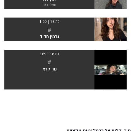
מצליב/ה
בת 18 | 1.60
#
נרמין חדיד
בת 18 | 169
#
נור קרא
מ.ה. דלית אל כרמל צוות מקצועי