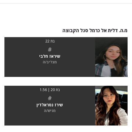
מ.ה. דלית אל כרמל סגל הקבוצה
בת 22
#
שיראז חלבי
מצליב/ה
בת 20 | 1.56
#
שירז נסראלדין
מגיש/ה