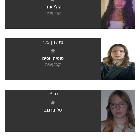
הילי עידן
קבלן/נית
בת 17 | 175
#
סופיה יוסים
קבלן/נית
בת 15
#
טל ברנוב