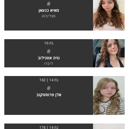
#
מאיא כנעאן
מצליב/ה
בת 16
#
נויה אטנילוב
ליברו
בת 14 | 162
#
אלן פרוסטקוב
בת 14 | 178