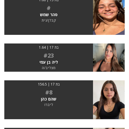
#
סהר שמש
קבלן/נית
בת 17 | 1.64
#23
ליה בן עמי
מצליב/ה
בת 17 | 156.5
#8
שהם כהן
ליברו