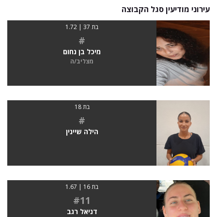
עירוני מודיעין סגל הקבוצה
בת 37 | 1.72
#
מיכל בן נחום
מצליב/ה
בת 18
#
הילה שיינין
בת 16 | 1.67
#11
דניאל רגב