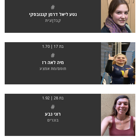
#
נטע ליאל דרמן קגנובסקי
קבלן/נית
בת 17 | 1.70
#
מיה לאה רז
חוסם/מת אמצע
בת 28 | 1.92
#
רוני גבע
בוגרים