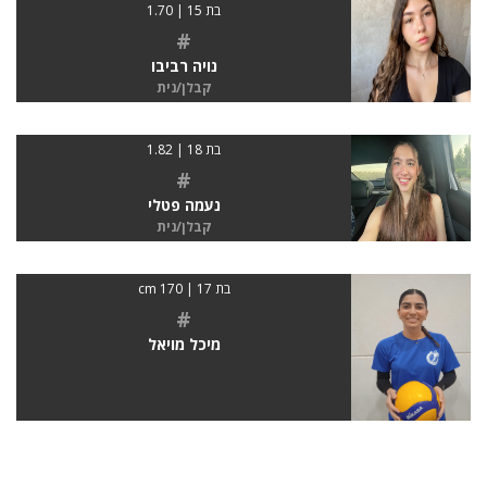
בת 15 | 1.70
#
נויה רביבו
קבלן/נית
בת 18 | 1.82
#
נעמה פטלי
קבלן/נית
בת 17 | 170 cm
#
מיכל מויאל