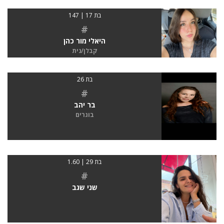
בת 17 | 147
#
היאלי מור כהן
קבלן/נית
בת 26
#
בר יהב
בוגרים
בת 29 | 1.60
#
שני שגב