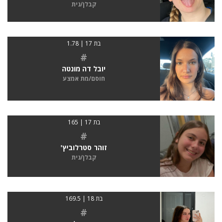
קבלן/נית
בת 17 | 1.78
#
יובל דה מונטה
חוסם/מת אמצע
בת 17 | 165
#
זוהר סטרלוביץ'
קבלן/נית
בת 18 | 169.5
#