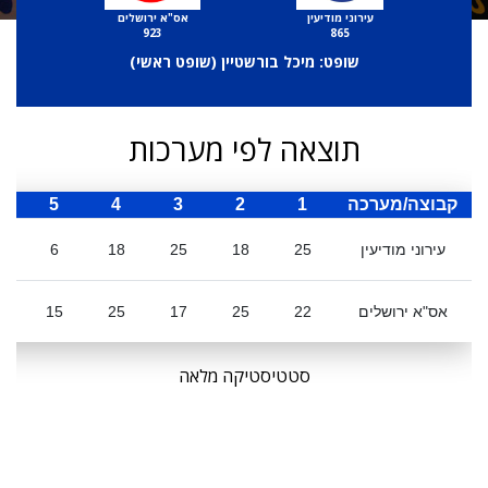
עירוני מודיעין
אס"א ירושלים
923
865
שופט: מיכל בורשטיין (
שופט ראשי
)
תוצאה לפי מערכות
קבוצה/מערכה
1
2
3
4
5
ס
עירוני מודיעין
25
18
25
18
6
אס"א ירושלים
22
25
17
25
15
4
סטטיסטיקה מלאה