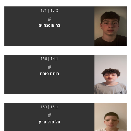
בן 15 | 171
#
בר אופנהיים
בן 14 | 156
#
רותם פורת
בן 15 | 159
#
טל סגל פרץ