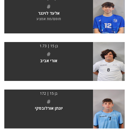
#
אלעד לוינגר
חוסם/מת אמצע
בן 15 | 1.73
#
אורי אביב
בן 15 | 172
#
יונתן אורלובסקי