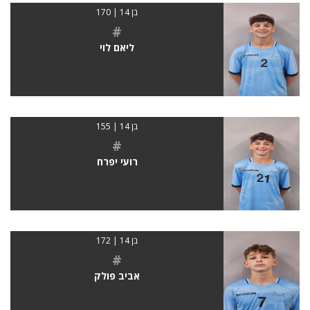
בן 14 | 170
#
ליאם לוי
בן 14 | 155
#
רועי יפרח
בן 14 | 172
#
אביב פולק