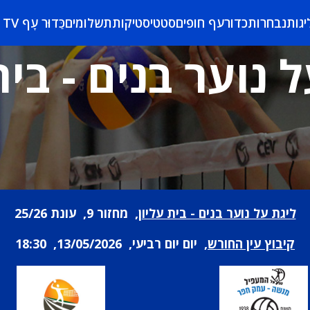
יגות
נבחרות
כדורעף חופים
סטטיסטיקות
תשלומים
כַּדוּר עָף TV
 נוער בנים - בית
ליגת על נוער בנים - בית עליון
, מחזור 9, עונת 25/26
קיבוץ עין החורש
, יום יום רביעי, 13/05/2026, 18:30