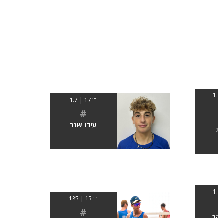
בן 17 | 1.7
#
עידו שגב
בן 17 | 185
#
ר