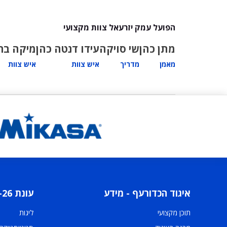
הפועל עמק יזרעאל צוות מקצועי
מתן כהן
שי סויקה
עידו דנטה כהן
מיקה ברי
מאמן
מדריך
איש צוות
איש צוות
איגוד הכדורעף - מידע
עונת 2025-26
תוכן מקצועי
ליגות