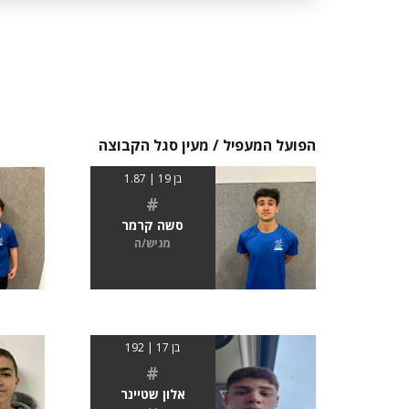
הפועל המעפיל / מעין סגל הקבוצה
בן 19 | 1.87
#
סשה קרמר
מגיש/ה
בן 17 | 192
#
אלון שטיינר