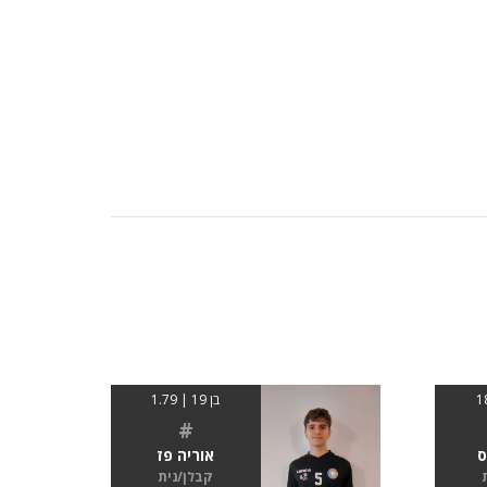
בן 19 | 1.79
#
ס
אוריה פז
קבלן/נית