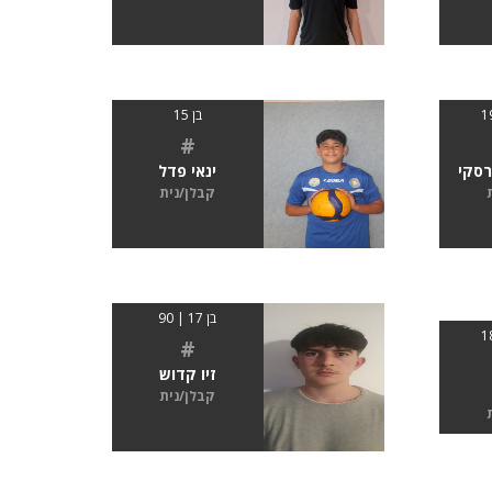
בן 15
#
רסקי
ינאי פדל
קבלן/נית
בן 17 | 90
#
זיו קדוש
קבלן/נית