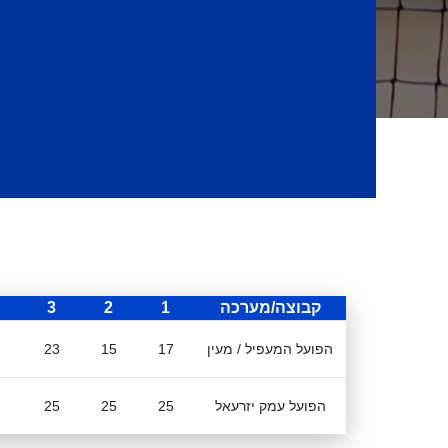
קבוצה/מערכה
1
2
3
הפועל המעפיל / מעין
17
15
23
הפועל עמק יזרעאל
25
25
25