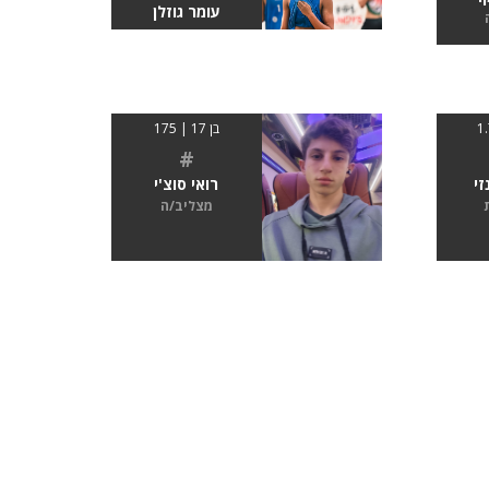
עומר גוזלן
בן 17 | 175
#
זי
רואי סוצ'י
מצליב/ה