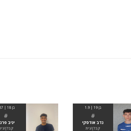
בן 19 | 1.9
בן 18 | 187
#
#
נדב אודסקי
יניב פרנ
קבלן/נית
קבלן/נית