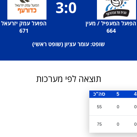
3:0
הפועל המעפיל / מעין
הפועל עמק יזרעאל
671
664
שופט: עומר עציון (
שופט ראשי
)
תוצאה לפי מערכות
4
5
סה"כ
55
0
0
75
0
0