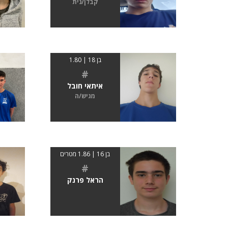
קבלן/נית
בן 18 | 1.80
#
איתאי חובל
מגיש/ה
בן 16 | 1.86 מטרים
#
הראל פרנק