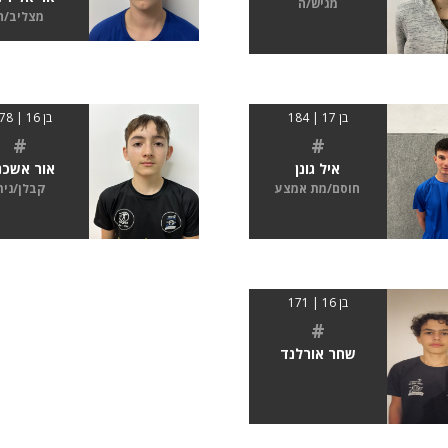
מגיש/ה
מצליב/ה
בן 17 | 184
בן 16 | 1.78
#
#
איל גונן
אור אשכנ
חוסם/מת אמצע
קבלן/נית
בן 16 | 171
#
שחר אורלנד