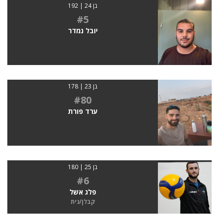
בן 24 | 192
#5
יובל נמדר
בן 23 | 178
#80
ערד פורת
בן 25 | 180
#6
פלג אשל
קבלן/נית