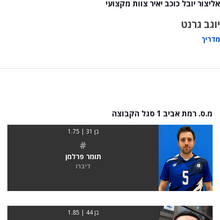
אליצור יובל כוכב יאיר צוות מקצועי
יוגב גרנט
מדריך
מ.ס. רמת אביב 1 סגל הקבוצה
בן 31 | 1.75
#
תומר פרלמן
ליברו
בן 44 | 1.85