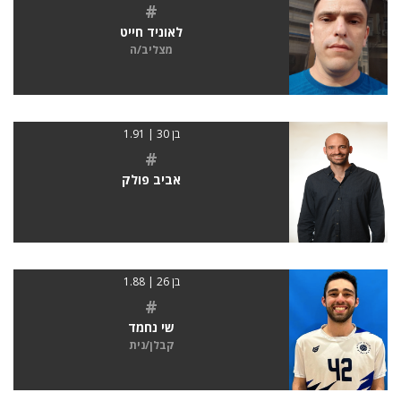
#
לאוניד חייט
מצליב/ה
בן 30 | 1.91
#
אביב פולק
בן 26 | 1.88
#
שי נחמד
קבלן/נית