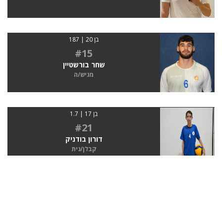
בן 20 | 187
#15
שחר בורשטיין
מגיש/ה
בן 17 | 1.7
#21
דורון בודניק
קבלן/נית