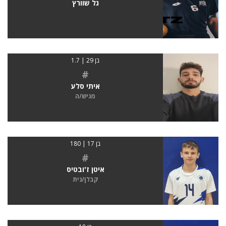
גל שוורץ
בן 29 | 1.7
#
איתי סלע
מגיש/ה
בן 17 | 180
#
איטן ז'ובטיס
קבלן/נית