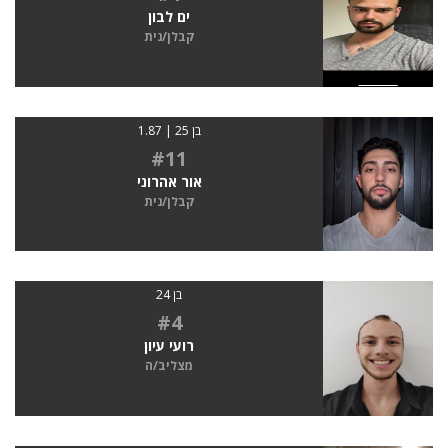
ים לבון
קבלן/נית
בן 25 | 1.87
#11
אור אהרוני
קבלן/נית
בן 24
#4
רועי עיון
מצליב/ה