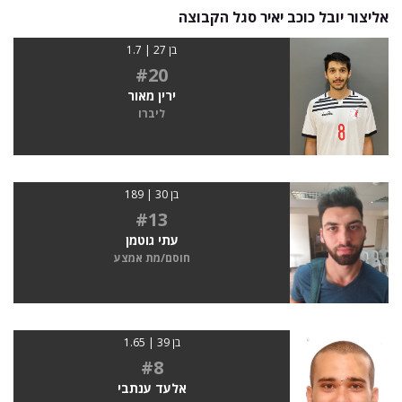
אליצור יובל כוכב יאיר סגל הקבוצה
בן 27 | 1.7
#20
ירין מאור
ליברו
בן 30 | 189
#13
עתי גוטמן
חוסם/מת אמצע
בן 39 | 1.65
#8
אלעד ענתבי