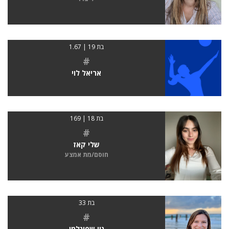
בת 19 | 1.67
#
אריאל לוי
בת 18 | 169
#
שלי קאז
חוסם/מת אמצע
בת 33
#
נוי שפיגלמן