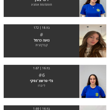
חוסם/מת אמצע
בת 18 | 172
#
נועה כרמל
קבלן/נית
בת 16 | 1.67
#6
גלי טרשצ׳נסקי
ליברו
בת 16 | 1.69