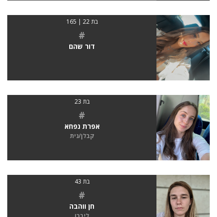
בת 22 | 165
#
דור שהם
בת 23
#
אפרת נפחא
קבלן/נית
בת 43
#
חן ווהבה
ליברו