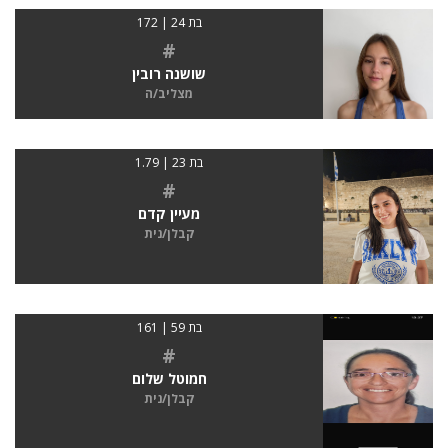
בת 24 | 172
#
שושנה רובין
מצליב/ה
בת 23 | 1.79
#
מעיין קדם
קבלן/נית
בת 59 | 161
#
חמוטל שלום
קבלן/נית