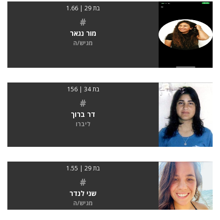
בת 29 | 1.66
#
מור נגאר
מגיש/ה
בת 34 | 156
#
דר ברוך
ליברו
בת 29 | 1.55
#
שני לנדר
מגיש/ה