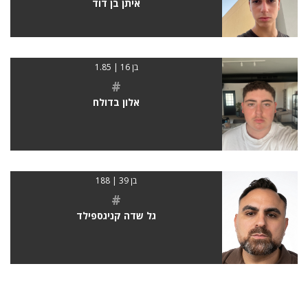
איתן בן דוד
בן 16 | 1.85
#
אלון בדולח
בן 39 | 188
#
גל שדה קניגספילד