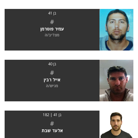
בן 41
#
עמיר פוטרמן
מצליב/ה
בן 40
#
אייל רבין
מגיש/ה
בן 41 | 182
#
אלעד שבת