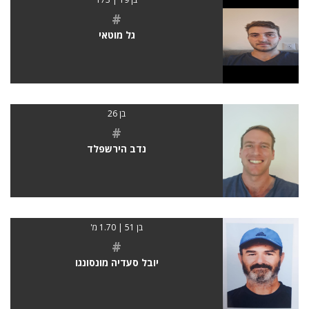
#
גל מוטאי
בן 26
#
נדב הירשפלד
בן 51 | 1.70 מ'
#
יובל סעדיה מונסונגו