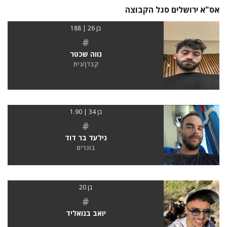
אס"א ירושלים סגל הקבוצה
בן 26 | 188
#
נווה שכטר
קבלן/נית
בן 34 | 1.90
#
גילעד בר דוד
בוגרים
בן 20
#
יואב בנואליד