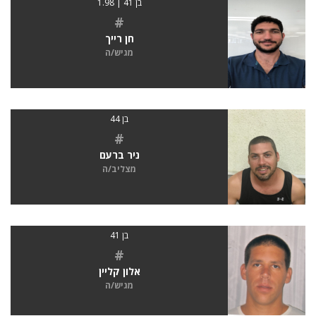
בן 41 | 1.98
#
חן רייך
מגיש/ה
בן 44
#
ניר ברעם
מצליב/ה
בן 41
#
אלון קליין
מגיש/ה