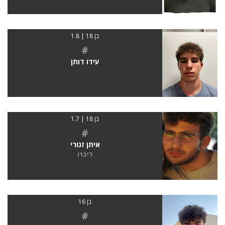
בן 18 | 1.8
#
עידו דותן
בן 18 | 1.7
#
איתן זגורי
ליברו
בן 16
#