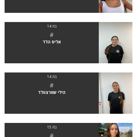
בת 14
#
אליס הלד
בת 14
#
הילי שוורצוולד
בת 15
#