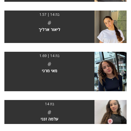
בת 14 | 1.57
#
ליאור ארליך
בת 14 | 1.69
#
מאי מרגי
בת 14
#
עלמה זנגי