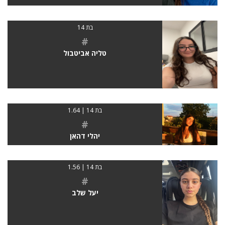
בת 14
#
טליה אביטבול
בת 14 | 1.64
#
יהלי דהאן
בת 14 | 1.56
#
יעל שלב