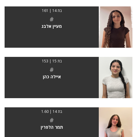
בת 14 | 161
#
מעיין אלבג
בת 15 | 153
#
איילה כהן
בת 14 | 1.60
#
תמר הלפרין