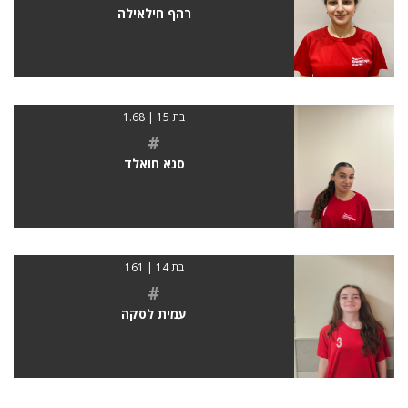
רהף חילאילה
בת 15 | 1.68
#
סנא חואלד
בת 14 | 161
#
עמית לסקה