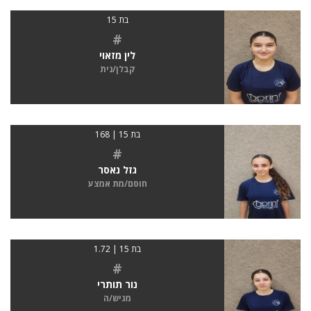
בת 15
#
לין מזאוי
קבלן/נית
בת 15 | 168
#
גזל נאסר
חוסם/מת אמצע
בת 15 | 1.72
#
נור תותרי
מגיש/ה