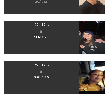
קבלן/נית
בת 16 | 170
#
טל אהרוני
בת 16 | 160
#
ספיר שטה