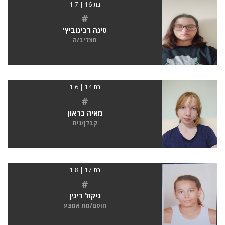
בת 16 | 1.7
#
טינה רבינוביץ'
מצליב/ה
בת 14 | 1.6
#
מאיה בראון
קבלן/נית
בת 17 | 1.8
#
ניקול דינין
חוסם/מת אמצע