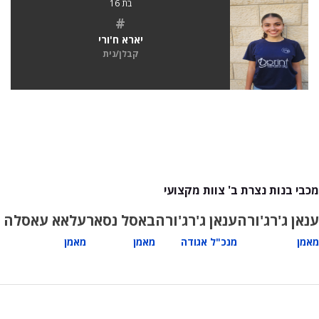
בת 16
#
יארא ח'ורי
קבלן/נית
מכבי בנות נצרת ב' צוות מקצועי
ענאן ג'רג'ורה
ענאן ג'רג'ורה
באסל נסאר
עלאא עאסלה
מאמן
מנכ"ל אגודה
מאמן
מאמן