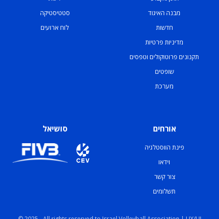
מבנה האיגוד
סטטיסטיקה
חדשות
לוח ארועים
מדיניות פרטיות
תקנונים פרוטוקולים וטפסים
שופטים
מערכת
אורחים
סושיאל
פינת הווסטלגיה
וידאו
צור קשר
תשלומים
© 2025 - All rights reserved to Israel Volleyball Association | UX/UI