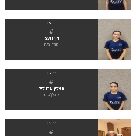
בת 15
#
לין זועבי
מצליב/ה
בת 15
#
תאלין אבו ליל
קבלן/נית
בת 16
#