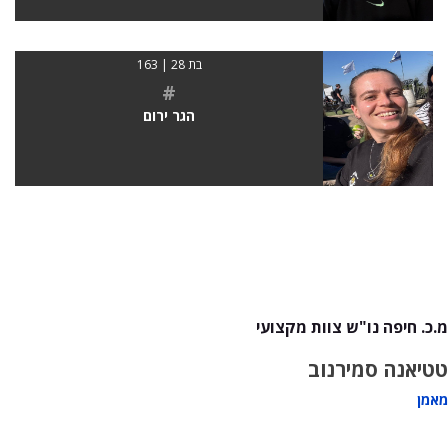
בת 28 | 163
#
הגר ירום
מ.כ. חיפה נו"ש צוות מקצועי
טטיאנה סמירנוב
מאמן