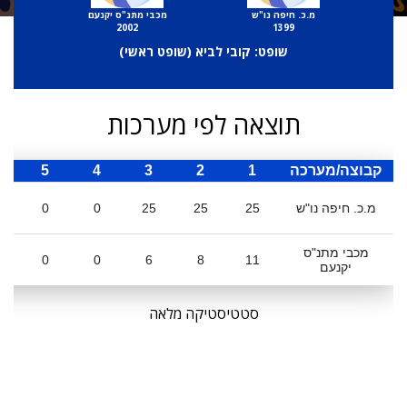
מ.כ. חיפה נו"ש
מכבי מתנ"ס יקנעם
2002
1399
שופט: קובי לביא (
שופט ראשי
)
תוצאה לפי מערכות
קבוצה/מערכה
1
2
3
4
5
ס
מ.כ. חיפה נו"ש
25
25
25
0
0
מכבי מתנ"ס
0
0
6
8
11
יקנעם
סטטיסטיקה מלאה