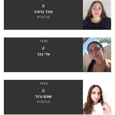
#
מיכל ברודה
קבלן/נית
בת 14
#
עדי בכר
בת 14
#
שוהם גרנד
קבלן/נית