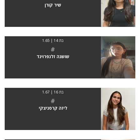
שיר קורן
בת 14 | 1.65
#
שושנה זלנפרוינד
בת 16 | 1.67
#
ליזה קרסניצקי