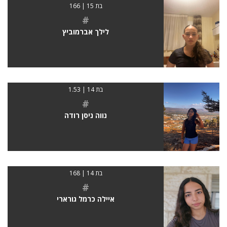
בת 15 | 166
#
לילך אברמוביץ
בת 14 | 1.53
#
נווה ניסן רודה
בת 14 | 168
#
איילה כרמל גורארי