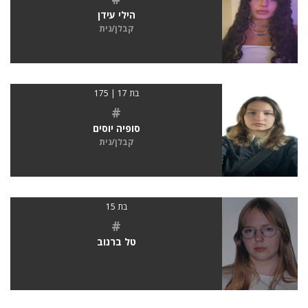
הילי עידן
קבלן/נית
בת 17 | 175
#
סופיה יוסים
קבלן/נית
בת 15
#
טל ברנוב