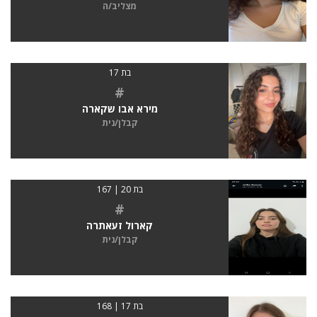
מצליב/ה
בת 17
#
מירא אבו שקארה
קבלן/נית
בת 20 | 167
#
קארול זעאתרה
קבלן/נית
בת 17 | 168