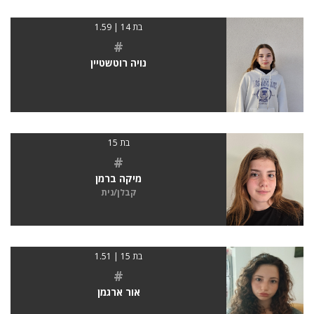
בת 14 | 1.59
#
נויה רוטשטיין
בת 15
#
מיקה ברמן
קבלן/נית
בת 15 | 1.51
#
אור ארגמן