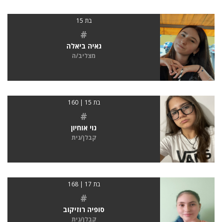
בת 15
#
גאיה ביאלה
מצליב/ה
בת 15 | 160
#
נוי אוחיון
קבלן/נית
בת 17 | 168
#
סופיה רוזיקוב
קבלן/נית