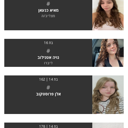
#
מאיא כנעאן
מצליב/ה
בת 16
#
נויה אטנילוב
ליברו
בת 14 | 162
#
אלן פרוסטקוב
בת 14 | 178