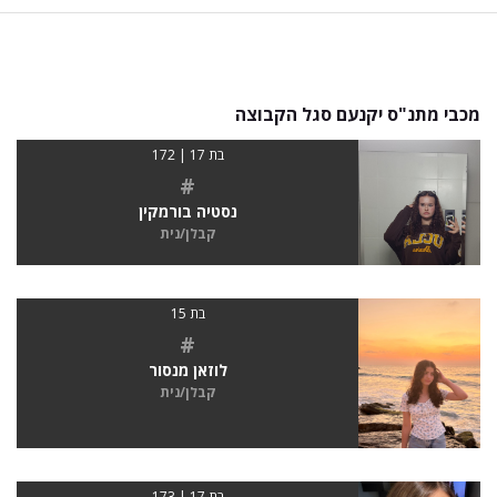
מכבי מתנ"ס יקנעם סגל הקבוצה
בת 17 | 172
#
נסטיה בורמקין
קבלן/נית
בת 15
#
לוזאן מנסור
קבלן/נית
בת 17 | 173