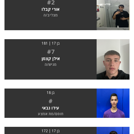
#2
אורי קבלו
מצליב/ה
בן 17 | 181
#7
אילן קצמן
מגיש/ה
בן 18
#
עידו גבאי
חוסם/מת אמצע
בן 17 | 172