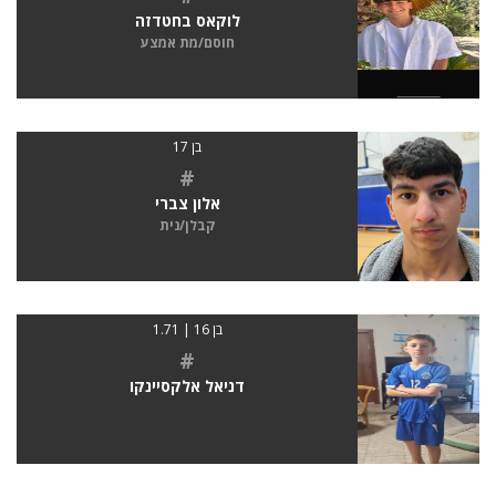
לוקאס בחטדזה
חוסם/מת אמצע
בן 17
#
אלון צברי
קבלן/נית
בן 16 | 1.71
#
דניאל אלקסיינקו