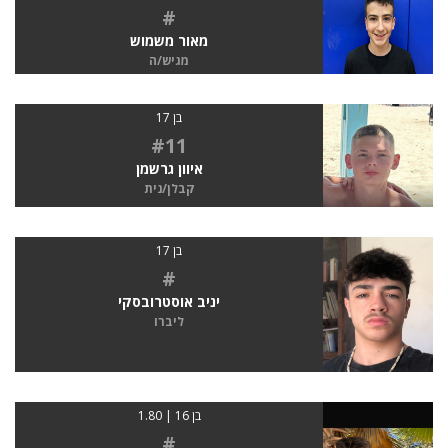
#
מאור משמוש
מגיש/ה
בן 17
#11
איוון גרשמן
קבלן/נית
בן 17
#
יניב אוסטרובסקי
ליברו
בן 16 | 1.80
#