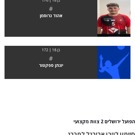
בן 18 | 176
#
אהוד גרוסמן
בן 18 | 172
#
יונתן ספקטור
הפועל ירושלים 2 צוות מקצועי
סיימון לוי
בן אביב
גל למברג