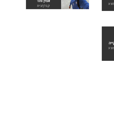
אמין ותד
מצע
קבלן/נית
יה
מצע