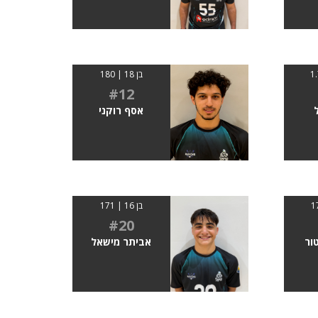
בן 18 | 180
#12
אסף רוקני
בן 16 | 171
#20
ור
אביתר מישאל