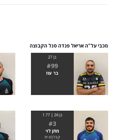
מכבי על"ה אריאל פנדה סגל הקבוצה
בן 27
#99
בר עוז
בן 26 | 1.77
#3
מתן לוי
קבלן/נית