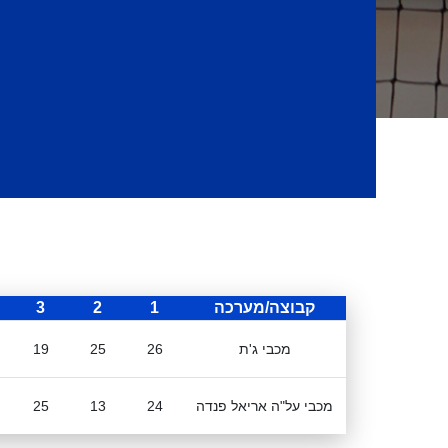
קבוצה/מערכה
1
2
3
מכבי ג'ת
26
25
19
מכבי על"ה אריאל פנדה
24
13
25