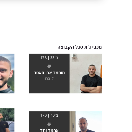
מכבי ג'ת סגל הקבוצה
בן 33 | 178
#
מוחמד אבו חאטר
ליברו
בן 40 | 170
#
אחמד ותד