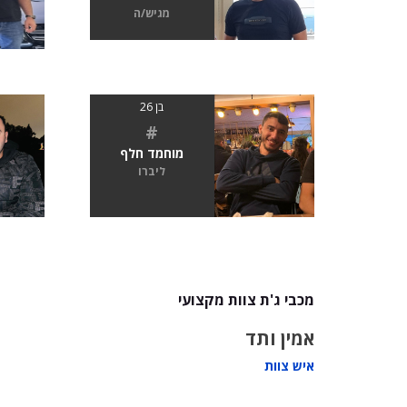
מגיש/ה
בן 26
#
מוחמד חלף
ליברו
מכבי ג'ת צוות מקצועי
אמין ותד
איש צוות