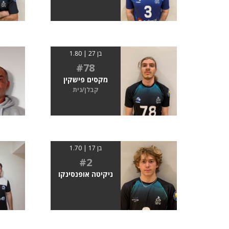
בן 27 | 1.80
#78
מקסים פישקין
קבלן/נית
בן 17 | 1.70
#2
ניקיטה אופנסינקו