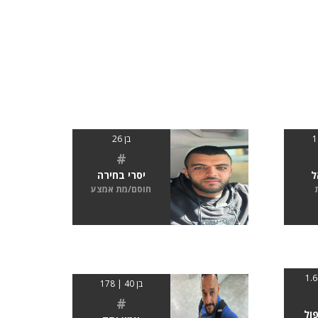
בן 26
#
ל
יסרי בחירה
חוסם/מת אמצע
בן 40 | 178
#
פול