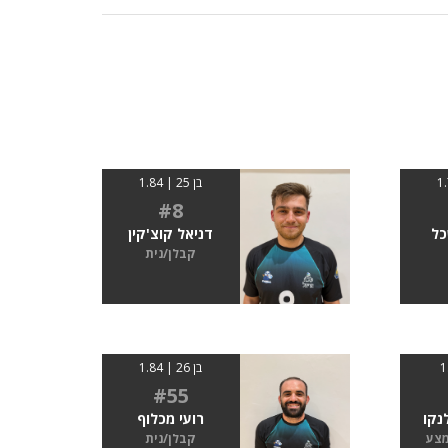
בן 25 | 1.84
#8
כל
דניאל קוצ'קין
קבלן/נית
בן 26 | 1.84
#55
נקו
רועי מכלוף
מצע
קבלן/נית