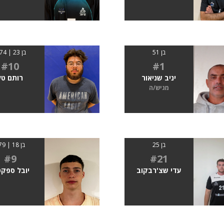
בן 51
בן 23 | 1.74
#10
#1
יניב שניאור
רותם טל
מגיש/ה
בן 25
בן 18 | 179
#9
#21
עדי שצ'רבקוב
יובל ספקט