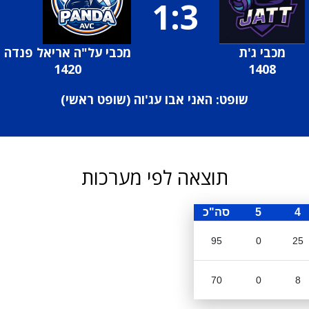
1:3
מכבי ג'ת
מכבי על"ה אריאל פנדה
1420
1408
שופט: האני אבו עג'וה (
שופט ראשי
)
תוצאה לפי מערכות
4
5
סה"כ
95
0
25
70
0
8