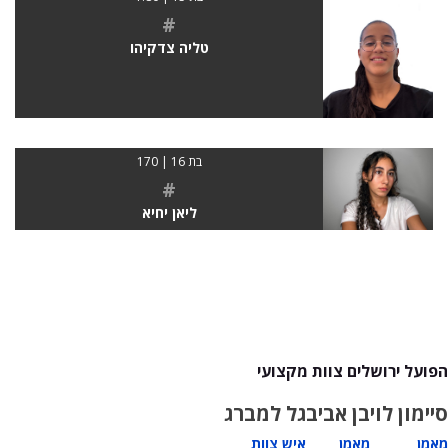
#
טליה צדקיהו
בת 16 | 170
#
ליאן יחיא
הפועל ירושלים צוות מקצועי
סיימון לוי
בן אביב
גל למברג
מאמן
מאמן
איש צוות