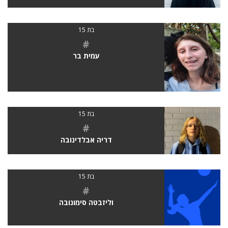
בת 15
#
עמית בר
בת 15
#
דריה אבלדינובה
בת 15
#
וליזבטה סימונובה