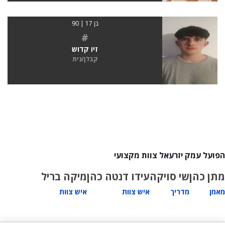
בן 17 | 90
#
זיו קדוש
קבלן/נית
הפועל עמק יזרעאל צוות מקצועי
מתן כהן
שי סויקה
עידו דנטה כהן
מיקה בריל
מאמן
מדריך
איש צוות
איש צוות