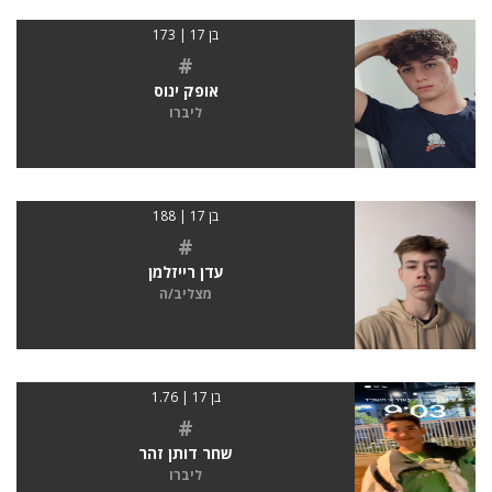
בן 17 | 173
#
אופק ינוס
ליברו
בן 17 | 188
#
עדן רייזלמן
מצליב/ה
בן 17 | 1.76
#
שחר דותן זהר
ליברו