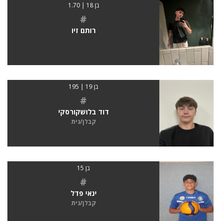
בן 18 | 1.70
#
רותם זיו
בן 19 | 195
#
דוד בלושקורסקי
קבלן/נית
בן 15
#
ינאי פדל
קבלן/נית