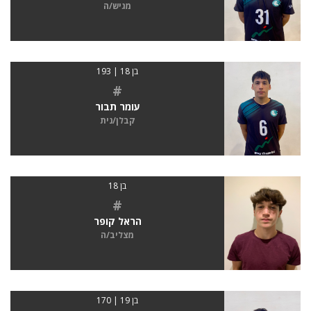
מגיש/ה
בן 18 | 193
#
עומר תבור
קבלן/נית
בן 18
#
הראל קופר
מצליב/ה
בן 19 | 170