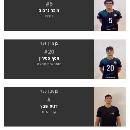
#5
מיכה גרבוב
ליברו
בן 18 | 191
#20
אסף סטירין
חוסם/מת אמצע
בן 20 | 186
#
דניס שבץ
קבלן/נית