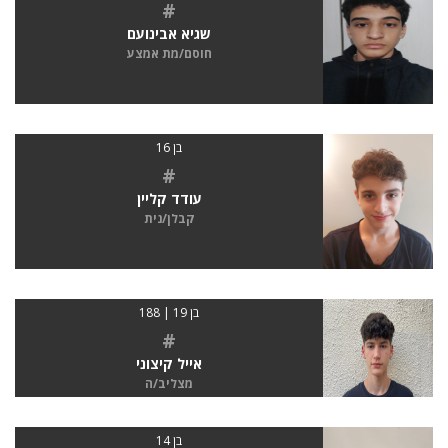
#
שגיא אבינועם
חוסם/מת אמצע
בן 16
#
עודד קליין
קבלן/נית
בן 19 | 188
#
אייל קיצוני
מצליב/ה
בן 14