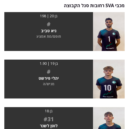
מכבי SVA רחובות סגל הקבוצה
בן 20 | 198
#
גיא טביב
חוסם/מת אמצע
בן 19 | 1.90
#
יהלי פירשט
מגיש/ה
בן 18
#31
לוטן לשנר