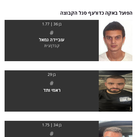
הפועל באקה כדורעף סגל הקבוצה
בן 36 | 1.77
#
עוביידה גמאל
קבלן/נית
בן 29
#
ראמי ותד
בן 34 | 1.75
#