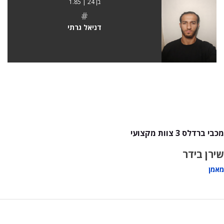
בן 24 | 1.85
#
דניאל גרתי
מכבי ברדלס 3 צוות מקצועי
שירן בידר
מאמן