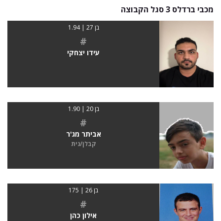
מכבי ברדלס 3 סגל הקבוצה
בן 27 | 1.94
#
עידו יצחקי
בן 20 | 1.90
#
אביתר מג'ר
קבלן/נית
בן 26 | 175
#
אילון כהן