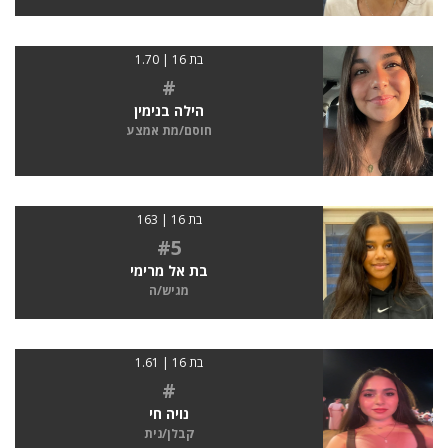
בת 16 | 1.70
#
הילה בנימין
חוסם/מת אמצע
בת 16 | 163
#5
בת אל מרימי
מגיש/ה
בת 16 | 1.61
#
נויה חי
קבלן/נית