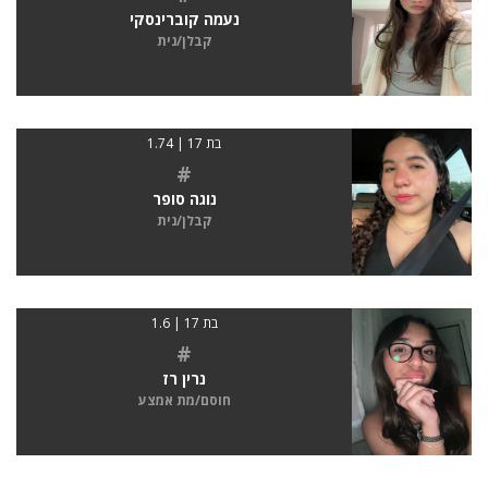
נעמה קוברינסקי
קבלן/נית
בת 17 | 1.74
#
נוגה סופר
קבלן/נית
בת 17 | 1.6
#
נרין רז
חוסם/מת אמצע