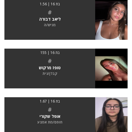
בת 16 | 1.56
#
ליאב דבורה
מגיש/ה
בת 16 | 155
#
טופז מרקוש
קבלן/נית
בת 16 | 1.67
#
אופל שקורי
חוסם/מת אמצע