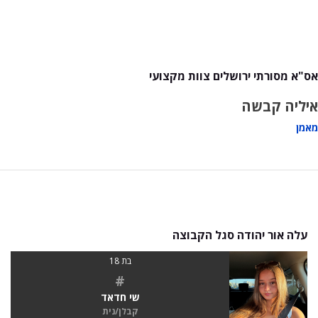
אס"א מסורתי ירושלים צוות מקצועי
איליה קבשה
מאמן
עלה אור יהודה סגל הקבוצה
בת 18
#
שי חדאד
קבלן/נית