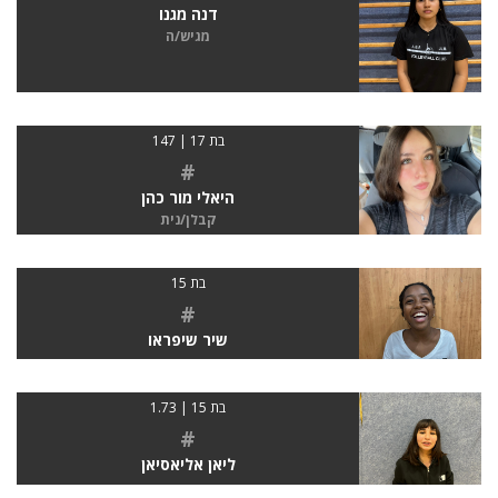
דנה מגנו
מגיש/ה
בת 17 | 147
#
היאלי מור כהן
קבלן/נית
בת 15
#
שיר שיפראו
בת 15 | 1.73
#
ליאן אליאסיאן