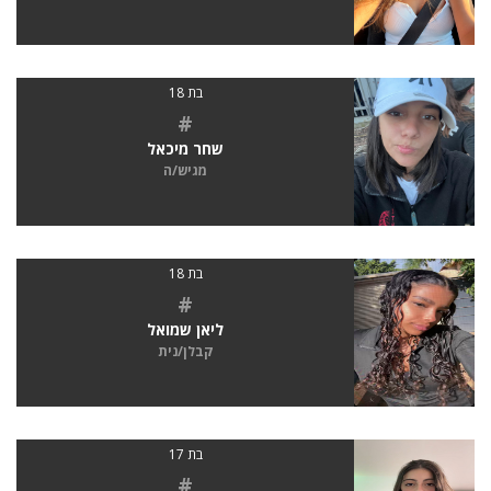
בת 18
#
שחר מיכאל
מגיש/ה
בת 18
#
ליאן שמואל
קבלן/נית
בת 17
#