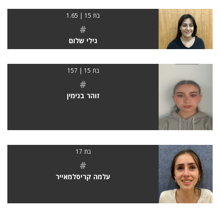
בת 15 | 1.65
#
גילי שלום
בת 15 | 157
#
זוהר בנימין
בת 17
#
עלמה קריסלמאייר