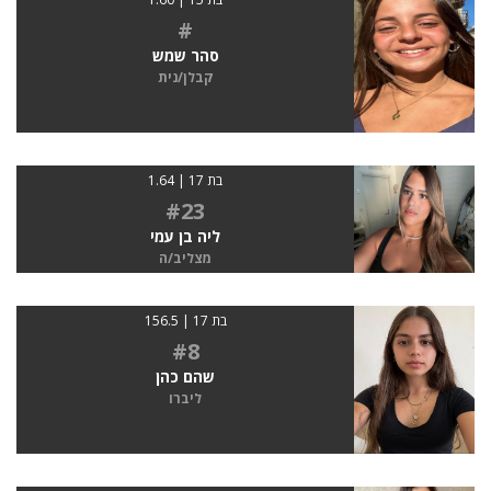
#
סהר שמש
קבלן/נית
בת 17 | 1.64
#23
ליה בן עמי
מצליב/ה
בת 17 | 156.5
#8
שהם כהן
ליברו