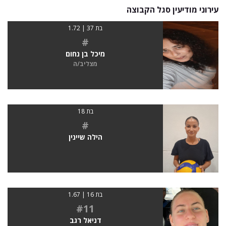
עירוני מודיעין סגל הקבוצה
בת 37 | 1.72
#
מיכל בן נחום
מצליב/ה
בת 18
#
הילה שיינין
בת 16 | 1.67
#11
דניאל רגב