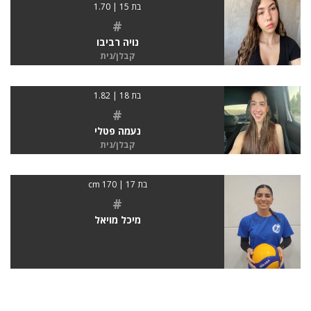
בת 15 | 1.70
#
נויה רביבו
קבלן/נית
בת 18 | 1.82
#
נעמה פטלי
קבלן/נית
בת 17 | 170 cm
#
מיכל מויאל