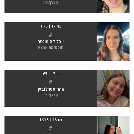
קבלן/נית
בת 17 | 1.78
#
יובל דה מונטה
חוסם/מת אמצע
בת 17 | 165
#
זוהר סטרלוביץ'
קבלן/נית
בת 18 | 169.5
#