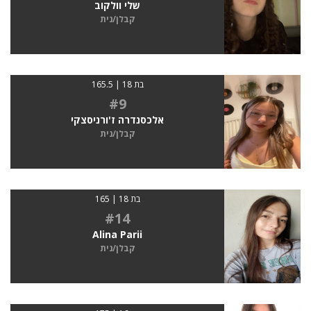
שלי וולקוב
קבלן/נית
בת 18 | 165.5
#9
אלכסנדרה ז'ורניסצקי
קבלן/נית
בת 18 | 165
#14
Alina Parii
קבלן/נית