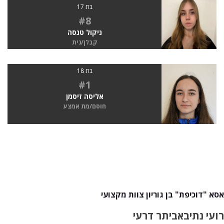
בת 17
#8
ניקול טנסה
קבלן/נית
בת 18
#1
אליסה זיסמן
חוסם/מת אמצע
אסא "דוכיפת" בן גוריון צוות מקצועי
רועי נתיב
אביתר דרעי