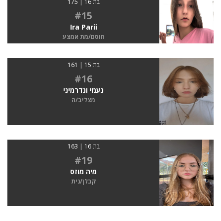
בת 16 | 175
#15
Ira Parii
חוסם/מת אמצע
בת 15 | 161
#16
נעמי ונדרמיני
מצליב/ה
בת 16 | 163
#19
מיה מוזס
קבלן/נית