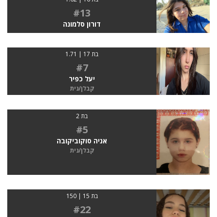
#13
דורון סלמונה
בת 17 | 1.71
#7
יעל כפיר
קבלן/נית
בת 2
#5
אניה סוקוביקובה
קבלן/נית
בת 15 | 150
#22