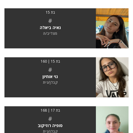
בת 15
#
גאיה ביאלה
מצליב/ה
בת 15 | 160
#
נוי אוחיון
קבלן/נית
בת 17 | 168
#
סופיה רוזיקוב
קבלן/נית