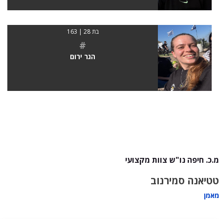
בת 28 | 163
#
הגר ירום
מ.כ. חיפה נו"ש צוות מקצועי
טטיאנה סמירנוב
מאמן