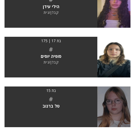
הילי עידן
קבלן/נית
בת 17 | 175
#
סופיה יוסים
קבלן/נית
בת 15
#
טל ברנוב