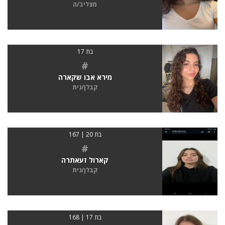
מצליב/ה
בת 17
#
מירא אבו שקארה
קבלן/נית
בת 20 | 167
#
קארול זעאתרה
קבלן/נית
בת 17 | 168