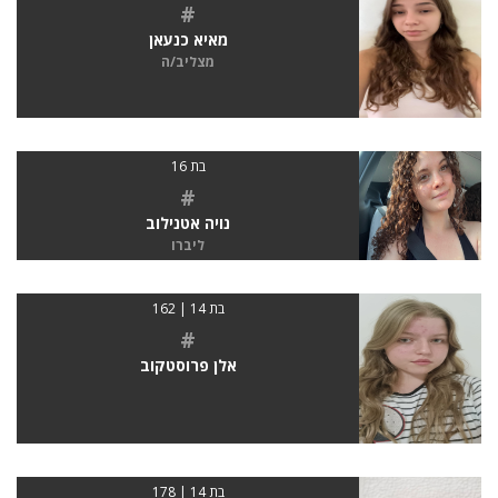
#
מאיא כנעאן
מצליב/ה
בת 16
#
נויה אטנילוב
ליברו
בת 14 | 162
#
אלן פרוסטקוב
בת 14 | 178