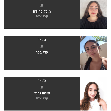
#
מיכל ברודה
קבלן/נית
בת 14
#
עדי בכר
בת 14
#
שוהם גרנד
קבלן/נית