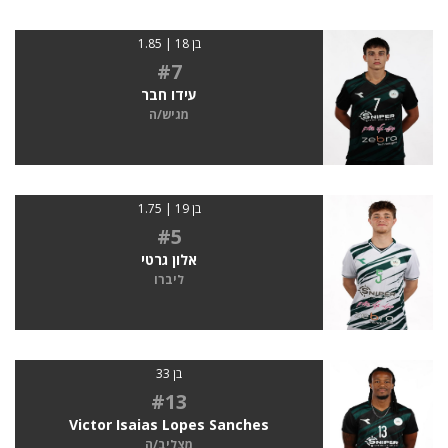
בן 18 | 1.85
#7
עידו חבר
מגיש/ה
בן 19 | 1.75
#5
אלון גרטי
ליברו
בן 33
#13
Victor Isaias Lopes Sanches
מצליב/ה