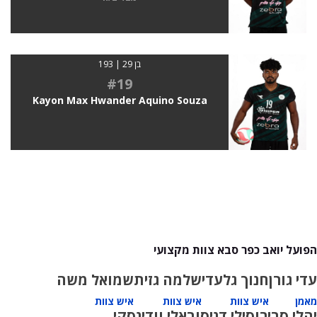
בן 29 | 193
#19
Kayon Max Hwander Aquino Souza
הפועל יואב כפר סבא צוות מקצועי
עדי גורן
חנוך גלעדי
שלמה גזית
שמואל משה
מאמן
איש צוות
איש צוות
איש צוות
יהלי סביר
וסילי דניסוב
אלי וודינסקי