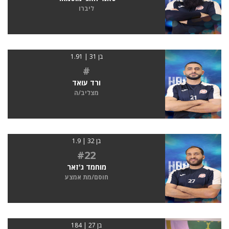
ליברו
בן 31 | 1.91
#
ורד עואד
מצליב/ה
בן 32 | 1.9
#22
מוחמד ג'זאר
חוסם/מת אמצע
בן 27 | 184