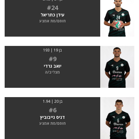
#24
עידן כתריאל
חוסם/מת אמצע
בן 19 | 193
#9
יואב גרדי
מצליב/ה
בן 20 | 1.94
#6
דניס גייבוביץ
חוסם/מת אמצע