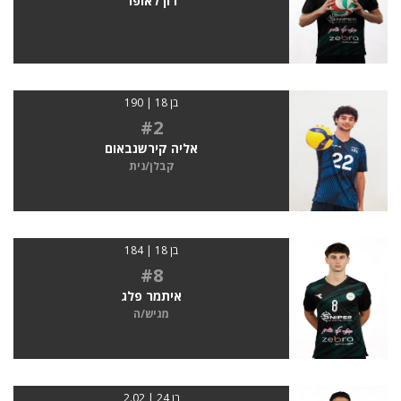
רון לאופר
בן 18 | 190
#2
אליה קירשנבאום
קבלן/נית
בן 18 | 184
#8
איתמר פלג
מגיש/ה
בן 24 | 2.02