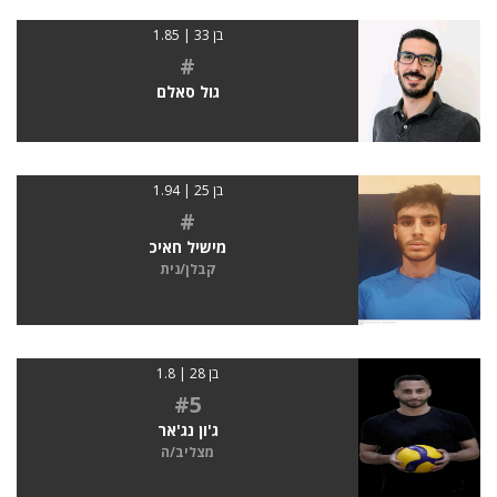
בן 33 | 1.85
#
גול סאלם
בן 25 | 1.94
#
מישיל חאיכ
קבלן/נית
בן 28 | 1.8
#5
ג'ון נג'אר
מצליב/ה