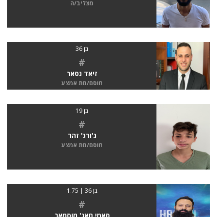
מצליב/ה
בן 36
#
זיאד נסאר
חוסם/מת אמצע
בן 19
#
ג'ורג' זהר
חוסם/מת אמצע
בן 36 | 1.75
#
סאמי חאג' מוסמאר