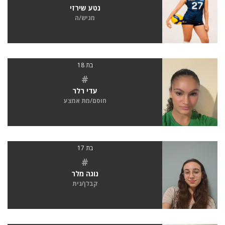
נטע שירזי
מגיש/ה
בת 18
#
עדי רלר
חוסם/מת אמצע
בת 17
#
נוגה מלר
קבלן/נית