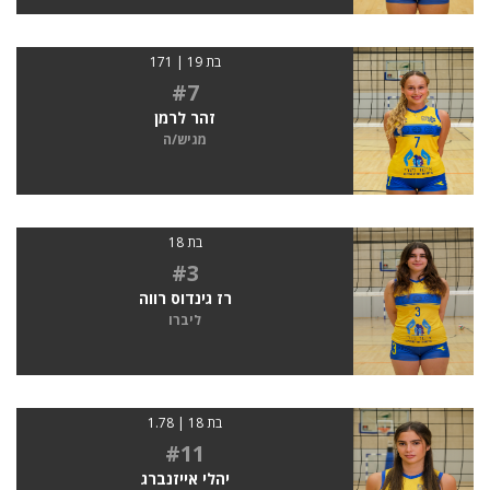
בת 19 | 171
#7
זהר לרמן
מגיש/ה
בת 18
#3
רז גינדוס רווה
ליברו
בת 18 | 1.78
#11
יהלי אייזנברג