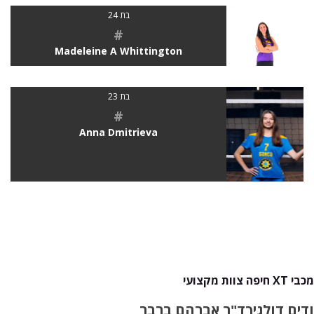
בת 24
#
Madeleine A Whittington
בת 23
#
Anna Dmitrieva
מכבי XT חיפה צוות מקצועי
ודים דולגיך
ד"ר אברהם ברבר