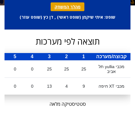
מהלך המשחק
שופט: איתי שיקמן (
שופט ראשי
) , דן כץ (
שופט עוזר
)
תוצאה לפי מערכות
קבוצה/מערכה
1
2
3
4
5
ס
מכבי yullia תל
0
0
25
25
25
אביב
מכבי XT חיפה
9
4
13
0
0
סטטיסטיקה מלאה