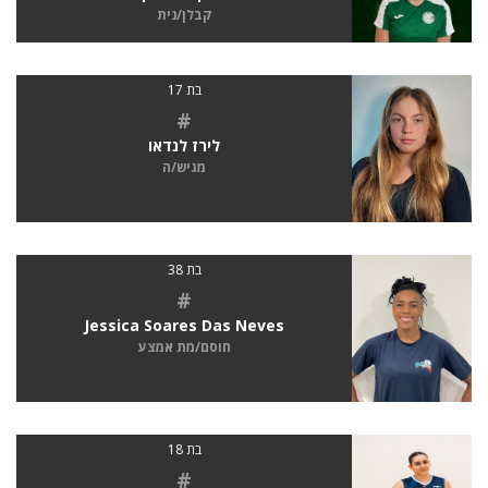
קבלן/נית
בת 17
#
לירז לנדאו
מגיש/ה
בת 38
#
Jessica Soares Das Neves
חוסם/מת אמצע
בת 18
#