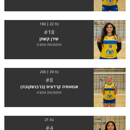
בת 22 | 180
#18
שירן קשתן
חוסם/מת אמצע
בת 39 | 200
#8
אנסטסיה קרדוניס (ברבנשקובה)
חוסם/מת אמצע
בת 21
#4