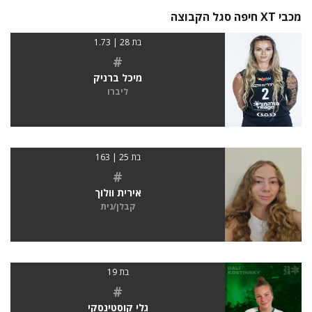
מכבי XT חיפה סגל הקבוצה
בת 28 | 1.73
#
מיכל ברניק
ליברו
בת 25 | 163
#
אירית וולוך
קבלן/נית
בת 19
#
גלי קוסטינסקי