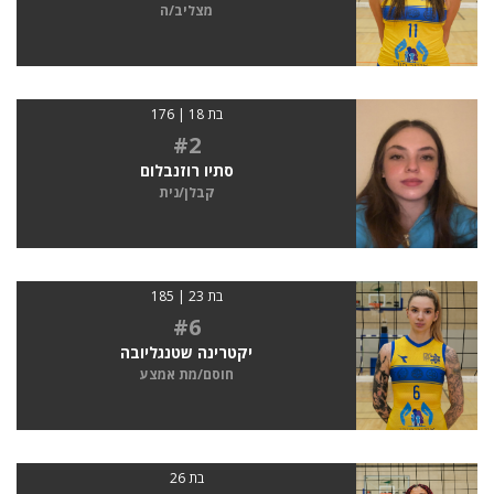
מצליב/ה
בת 18 | 176
#2
סתיו רוזנבלום
קבלן/נית
בת 23 | 185
#6
יקטרינה שטנגליובה
חוסם/מת אמצע
בת 26