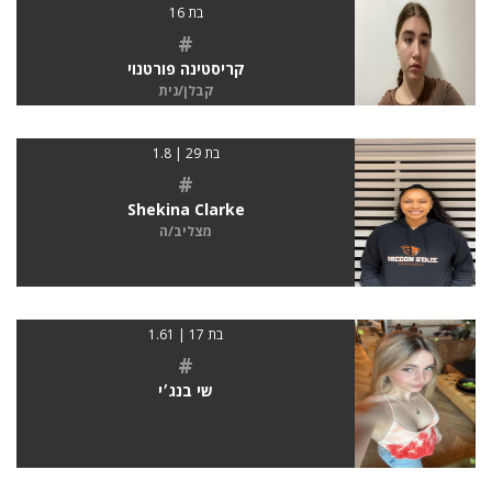
בת 16
#
קריסטינה פורטנוי
קבלן/נית
בת 29 | 1.8
#
Shekina Clarke
מצליב/ה
בת 17 | 1.61
#
שי בנג׳י