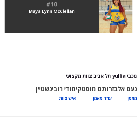
#10
Maya Lynn McClellan
מכבי yullia תל אביב צוות מקצועי
נעם אלבז
רותם מוסטקי
מודי רובינשטיין
מאמן
עוזר מאמן
איש צוות