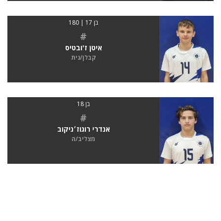
בן 17 | 180
#
איטן ז'ובטיס
קבלן/נית
בן 18
#
אנדרי רוגוז׳ניקוב
מצליב/ה