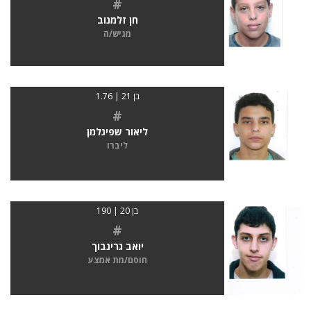
#
חן זלמנוב
מגיש/ה
בן 21 | 1.76
#
ליאור שפיגלמן
ליברו
בן 20 | 190
#
יואב גרינבוך
חוסם/מת אמצע