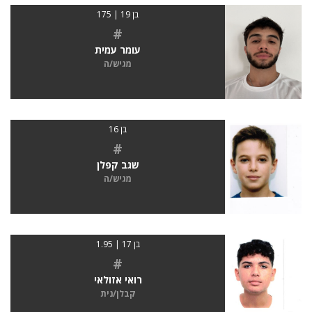
בן 19 | 175
#
עומר עמית
מגיש/ה
בן 16
#
שגב קפלן
מגיש/ה
בן 17 | 1.95
#
רואי אזולאי
קבלן/נית