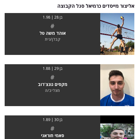
אליצור מייסדים כרמיאל סגל הקבוצה
בן 28 | 1.98
#
אוהד משה טל
קבלן/נית
בן 29 | 1.88
#
מקסים גונצ'רוב
מצליב/ה
בן 30 | 1.89
#
סאמי חוראני