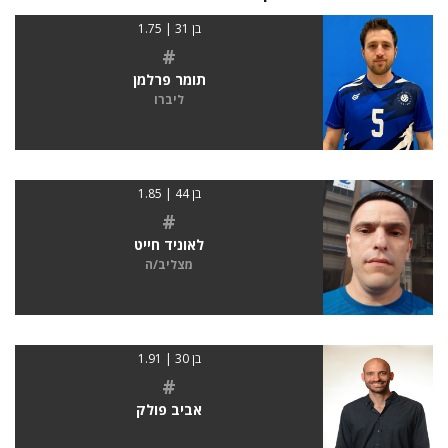
בן 31 | 1.75
#
תומר פרלמן
ליברו
בן 44 | 1.85
#
לאוניד חייט
מצליב/ה
בן 30 | 1.91
#
אביב פולק