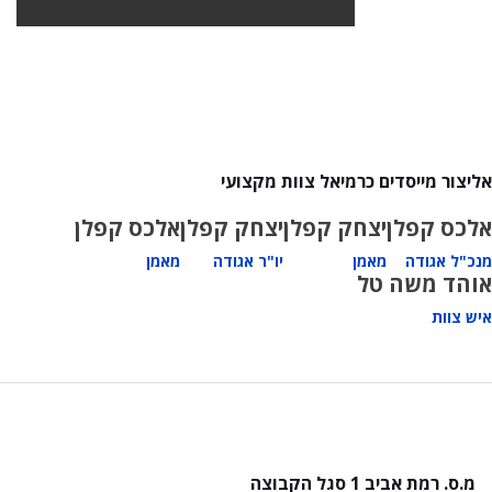
אליצור מייסדים כרמיאל צוות מקצועי
אלכס קפלן
יצחק קפלן
יצחק קפלן
אלכס קפלן
מנכ"ל אגודה
מאמן
יו"ר אגודה
מאמן
אוהד משה טל
איש צוות
מ.ס. רמת אביב 1 סגל הקבוצה