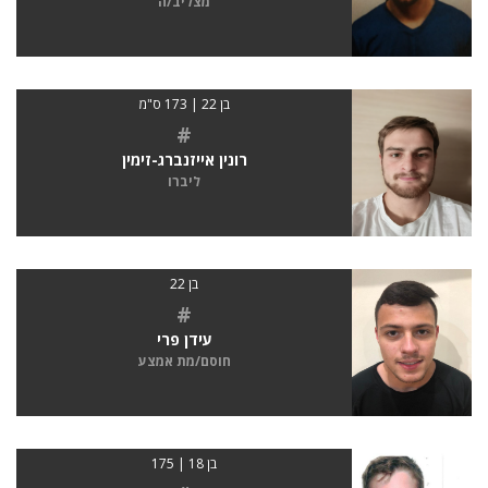
מצליב/ה
בן 22 | 173 ס"מ
#
רונין אייזנברג-זימין
ליברו
בן 22
#
עידן פרי
חוסם/מת אמצע
בן 18 | 175