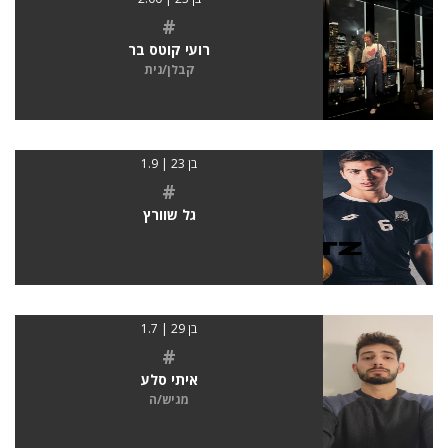
#
רועי קוטס בר
קבלן/נית
בן 23 | 1.9
#
גל שוורץ
בן 29 | 1.7
#
איתי סלע
מגיש/ה