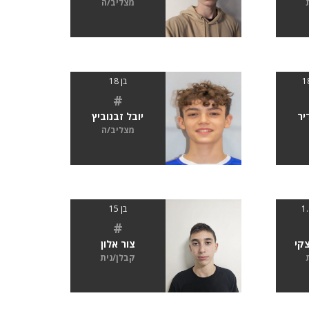
מצליב/ה
בן 18
#
יר
יובל זבנוביץ
מצליב/ה
בן 15
#
צקי
צור אלון
קבלן/נית