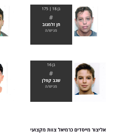
בן 18 | 175
#
חן זלמנוב
מגיש/ה
בן 16
#
שגב קפלן
מגיש/ה
אליצור מייסדים כרמיאל צוות מקצועי