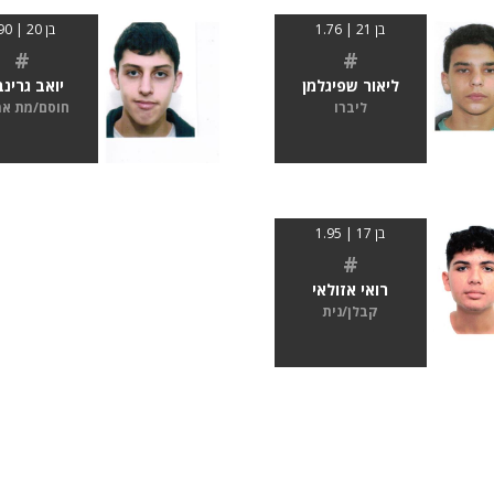
בן 21 | 1.76
בן 20 | 190
#
#
ליאור שפיגלמן
יואב גרינב
ליברו
חוסם/מת א
בן 17 | 1.95
#
רואי אזולאי
קבלן/נית