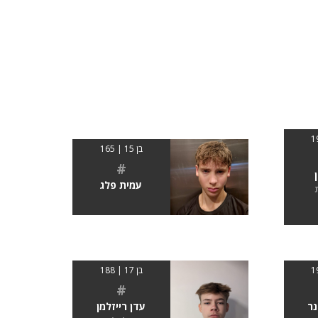
בן 15 | 165
#
עמית פלג
בן 17 | 188
#
נר
עדן רייזלמן