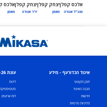
אלכס קפלן
יצחק קפלן
יצחק קפלן
אלכס ק
מנכ"ל אגודה
מאמן
יו"ר אגודה
מאמן
איגוד הכדורעף - מידע
עונת 2025-26
תוכן מקצועי
ליגות
מבנה האיגוד
סטטיסטיקה
חדשות
לוח ארועים
מדיניות פרטיות