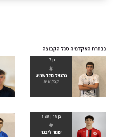
נבחרת האקדמיה סגל הקבוצה
בן 17
#
נתנאל גולדשמיט
קבלן/נית
בן 19 | 1.89
#
עומר ליבנה