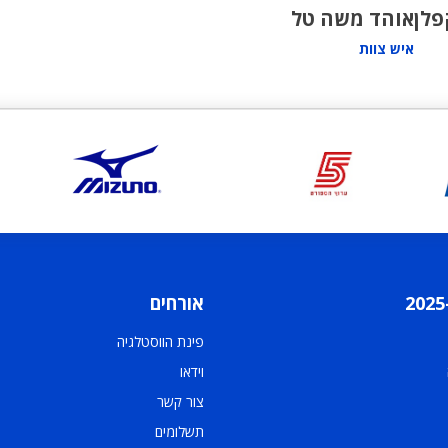
פלן
אוהד משה טל
איש צוות
אורחים
פינת הווסטלגיה
וידאו
צור קשר
תשלומים