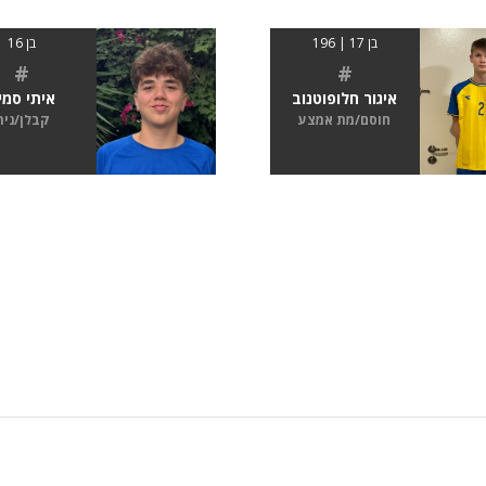
בן 17 | 196
בן 16
#
#
איגור חלופוטנוב
איתי סמי
חוסם/מת אמצע
קבלן/נית