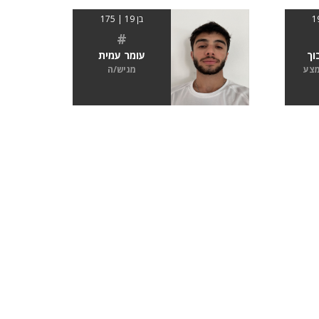
בן 19 | 175
#
וך
עומר עמית
מצע
מגיש/ה