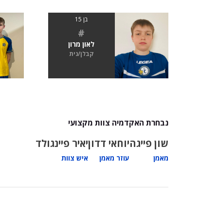
בן 15
#
לאון מרון
קבלן/נית
נבחרת האקדמיה צוות מקצועי
שון פייגה
יוחאי דדון
יאיר פיינגולד
מאמן
עוזר מאמן
איש צוות