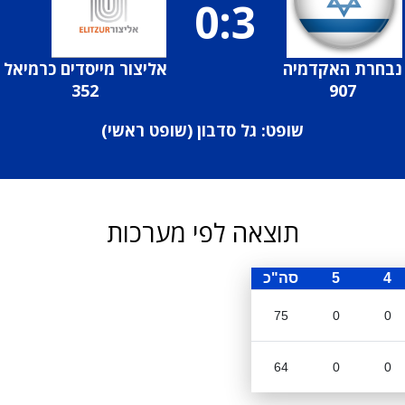
0:3
נבחרת האקדמיה
אליצור מייסדים כרמיאל
352
907
שופט: גל סדבון (
שופט ראשי
)
תוצאה לפי מערכות
4
5
סה"כ
75
0
0
64
0
0