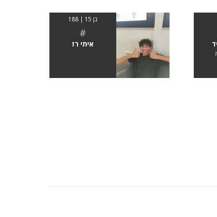
בן 15 | 188
#
ד
איתי רז