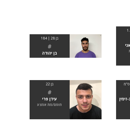
בן 28 | 184
ני
#
בן יהודה
בן 22
#
-זימין
עידן פרי
חוסם/מת אמצע