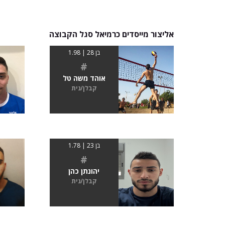
אליצור מייסדים כרמיאל סגל הקבוצה
בן 28 | 1.98
#
אוהד משה טל
קבלן/נית
בן 23 | 1.78
#
יהונתן כהן
קבלן/נית