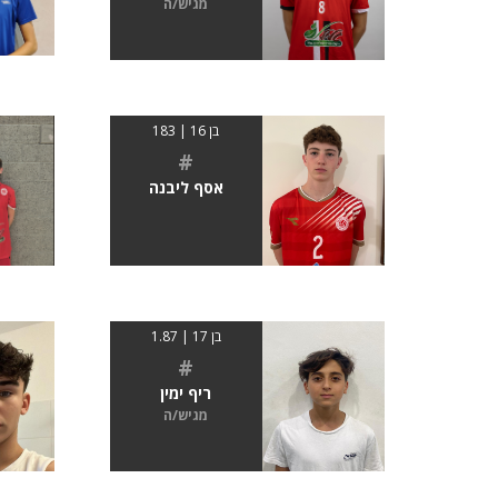
מגיש/ה
בן 16 | 183
#
אסף ליבנה
בן 17 | 1.87
#
ריף ימין
מגיש/ה