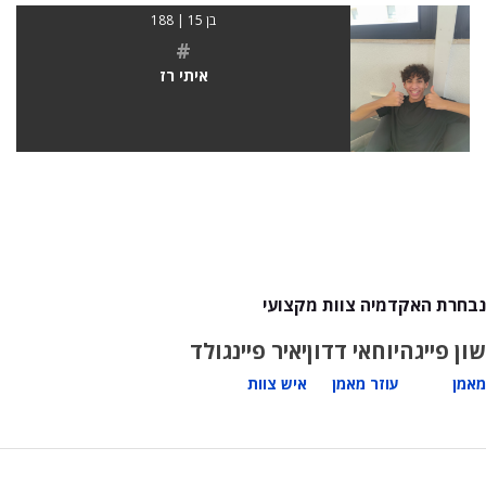
בן 15 | 188
#
איתי רז
נבחרת האקדמיה צוות מקצועי
שון פייגה
יוחאי דדון
יאיר פיינגולד
מאמן
עוזר מאמן
איש צוות