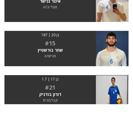
איגור גנישר
מצליב/ה
בן 20 | 187
#15
שחר בורשטיין
מגיש/ה
בן 17 | 1.7
#21
דורון בודניק
קבלן/נית