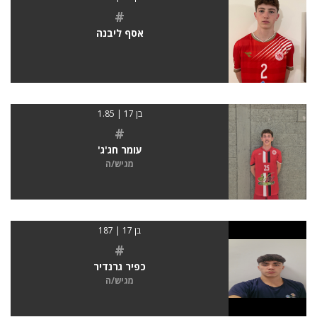
#
אסף ליבנה
בן 17 | 1.85
#
עומר חג'ג'
מגיש/ה
בן 17 | 187
#
כפיר גרנדיר
מגיש/ה