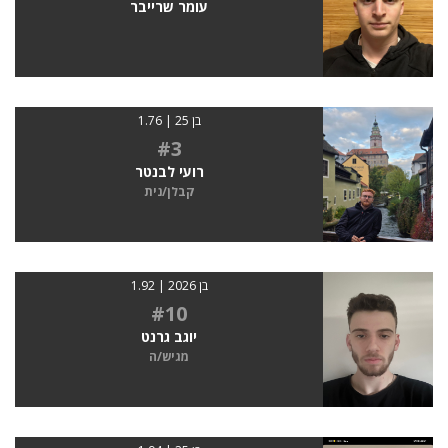
עומר שרייבר
בן 25 | 1.76
#3
רועי לבנטר
קבלן/נית
בן 2026 | 1.92
#10
יוגב גרנט
מגיש/ה