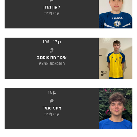
לאון מרון
קבלן/נית
בן 17 | 196
#
איגור חלופוטנוב
חוסם/מת אמצע
בן 16
#
איתי סמיד
קבלן/נית