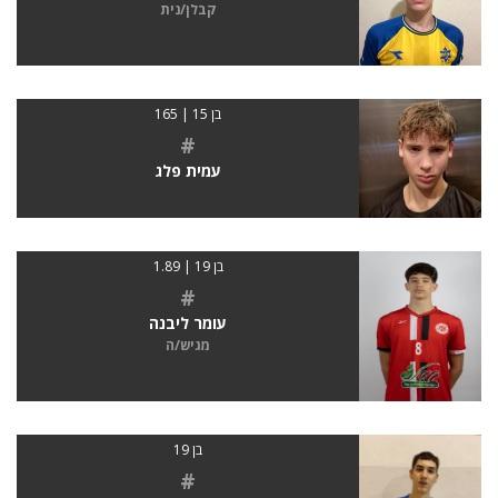
קבלן/נית
בן 15 | 165
#
עמית פלג
בן 19 | 1.89
#
עומר ליבנה
מגיש/ה
בן 19
#