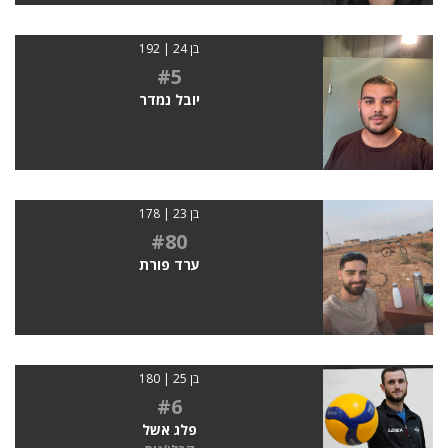
בן 24 | 192
#5
יובל נמדר
בן 23 | 178
#80
ערד פורת
בן 25 | 180
#6
פלג אשל