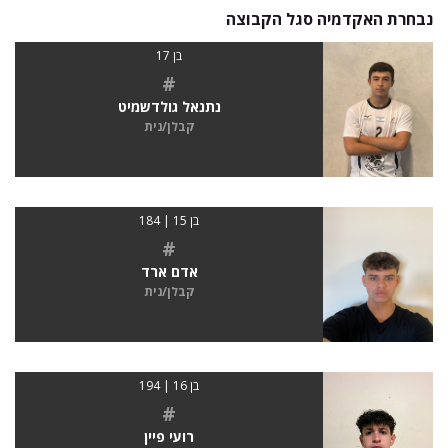
נבחרת האקדמיה סגל הקבוצה
בן 17
#
נתנאל גולדשמיט
קבלן/נית
בן 15 | 184
#
אדם ארד
קבלן/נית
בן 16 | 194
#
רועי פיין