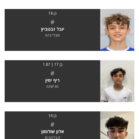
בן 18
#
יובל זבנוביץ
מצליב/ה
בן 17 | 1.87
#
ריף ימין
מגיש/ה
בן 16
#
אלון שולומון
קבלן/נית