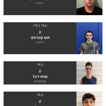
ליברו
בן 18 | 176
#
תום קוברסקי
ליברו
בן 18
#
עמית ליבל
קבלן/נית
בן 18
#