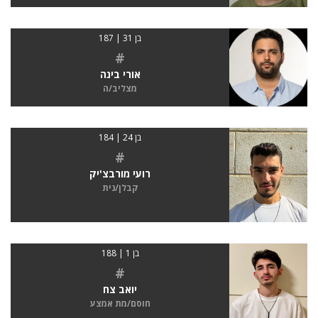
בן 31 | 187
#
אורי בינה
מצליב/ה
בן 24 | 184
#
רועי מורבצ'יק
קבלן/נית
בן 1 | 188
#
יואב צח
חוסם/מת אמצע