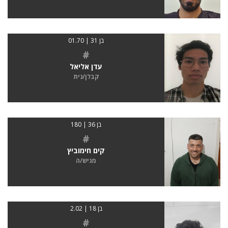
בן 31 | 01.70
#
עדן אליאל
קבלן/נית
בן 36 | 180
#
קים חימוביץ
מגיש/ה
בן 18 | 2.02
#