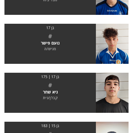
בן 17
#
נועם פישר
מגיש/ה
בן 17 | 175
#
גיא שחר
קבלן/נית
בן 15 | 183