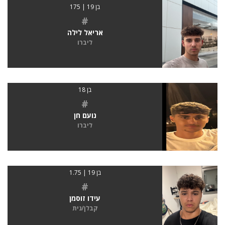
בן 19 | 175
#
אריאל לילה
ליברו
בן 18
#
נועם חן
ליברו
בן 19 | 1.75
#
עידו זוסמן
קבלן/נית