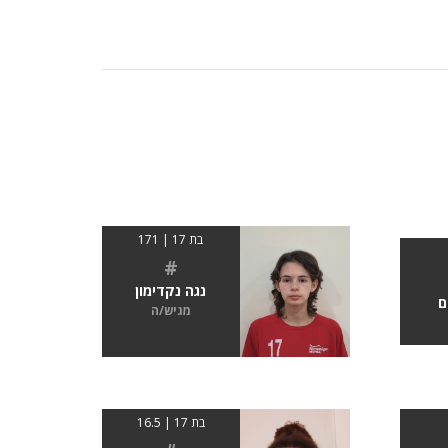
בת 17 | 171
#
נגה נקדימון
ם
מגיש/ה
בת 17 | 16.5