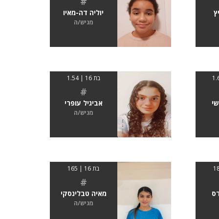
#
ץ
יוליה דה-מאיו
מגיש/ה
בת 16 | 1.54
#
שי
אביגיל עופרי
מגיש/ה
בת 16 | 165
#
ס
מאיה טבלינסקי
מגיש/ה