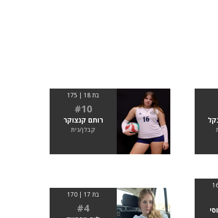
בת 18 | 175
#10
נקל
רותם קנצוקר
קבלן/נית
בת 17 | 170
#4
סי