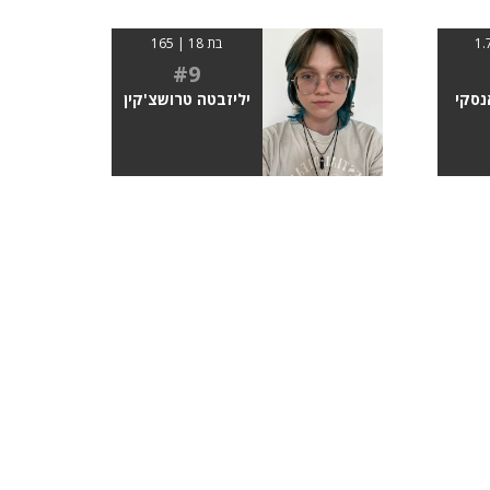
בת 18 | 165
#9
נסקי
יליזבטה טרושצ'קין