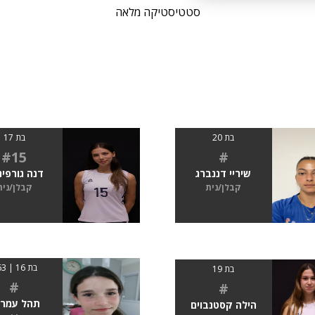
סטטיסטיקה מלאה
בת 20
בת 17
#15
#
שיריי דננברג
דנה גורפי
קבלן/נית
קבלן/נית
בת 16 | 163
בת 19
#
#
תהל עמרו
הילה קסטנבוים