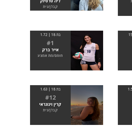
ליה טרסיוק
קבלן/נית
בת 18 | 1.72
#1
אייר ברק
חוסם/מת אמצע
בת 18 | 1.63
#12
קרין וינוגראי
קבלן/נית