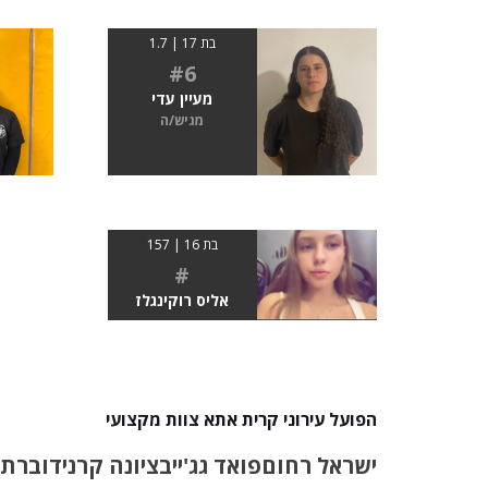
בת 17 | 1.7
#6
מעיין עדי
מגיש/ה
בת 16 | 157
#
אליס רוקינגלז
הפועל עירוני קרית אתא צוות מקצועי
ישראל רחום
פואד גג'ייב
ציונה קרני
דוברת 