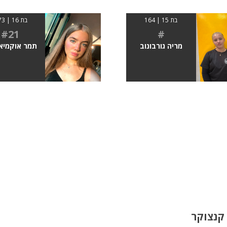
בת 15 | 164
בת 16 | 1.73
#21
#
מריה גורבונוב
תמר אוקמיא
קנצוקר