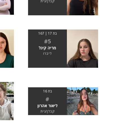
קבלן/נית
בת 17 | 167
#5
מריה קיגל
ליברו
בת 16
#
ליאור אהרון
קבלן/נית