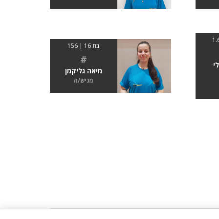
בת 16 | 156
#
י
מיאה גליקמן
מגיש/ה