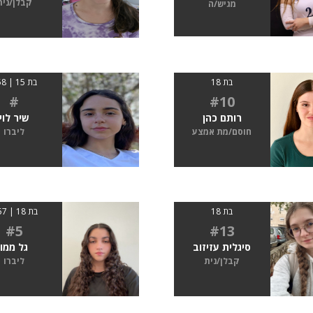
קבלן/נית
מגיש/ה
בת 18
בת 15 | 158
#
#10
רותם כהן
שיר לוי
חוסם/מת אמצע
ליברו
בת 18
בת 18 | 1.57
#5
#13
סיגלית עזיזוב
גל ממו
קבלן/נית
ליברו