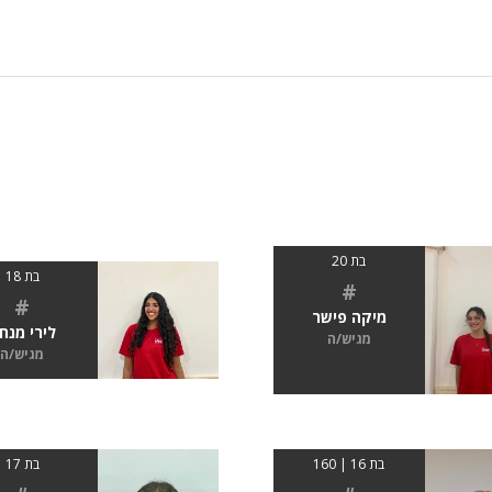
בת 20
בת 18
#
#
מיקה פישר
לירי מנח
מגיש/ה
מגיש/ה
בת 16 | 160
בת 17