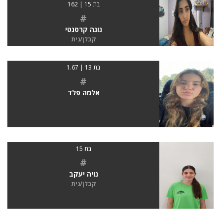
בת 15 | 162
#
נוגה קרסנטי
קבלן/נית
בת 13 | 1.67
#
אלמה פלד
בת 15
#
נויה יעקב
קבלן/נית