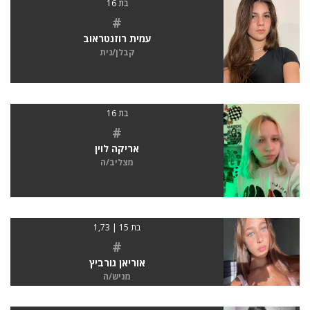
בת 16
#
עמית רוזנטראוב
קבלן/נית
בת 16
#
אריקה לוין
מצליב/ה
בת 15 | 1,73
#
אוריאן גורביץ
מגיש/ה