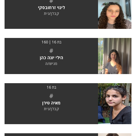
#
לינוי זרחובסקי
קבלן/נית
בת 16 | 160
#
הילי יונה כהן
מגיש/ה
בת 16
#
מאיה טירן
קבלן/נית