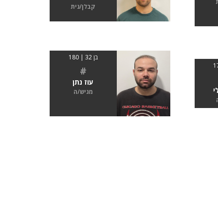
קבלן/נית
בן 32 | 180
#
עוז נתן
י
מגיש/ה