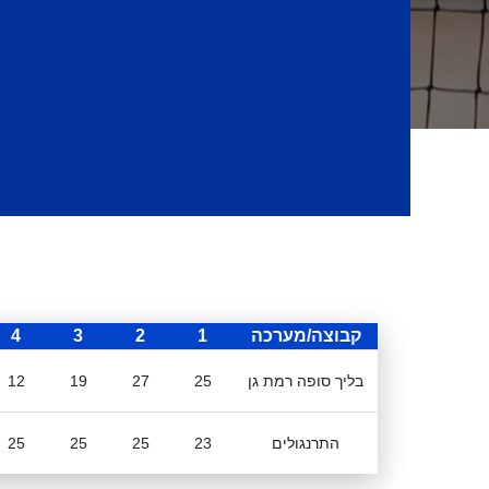
קבוצה/מערכה
1
2
3
4
בליך סופה רמת גן
25
27
19
12
התרנגולים
23
25
25
25