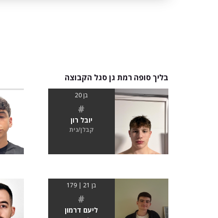
בליך סופה רמת גן סגל הקבוצה
בן 20
#
יובל רון
קבלן/נית
בן 21 | 179
#
ליעם דרמון