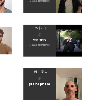
חוסם/מת אמצע
בן 29 | 1.85
#
עומר סיני
חוסם/מת אמצע
בן 45 | 193
#
אדריאן בידרמן