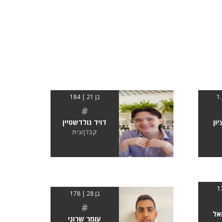
בן 21 | 184
#
ון
דויד גולדשטיין
קבלן/נית
בן 28 | 178
#
אל
עומר שרוני