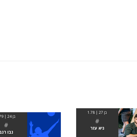
בן 27 | 1.78
בן 24 | 179
#
#
גיא עזר
נבו רגב