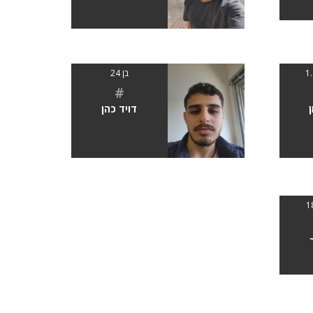
בן 24
#
דויד כהן