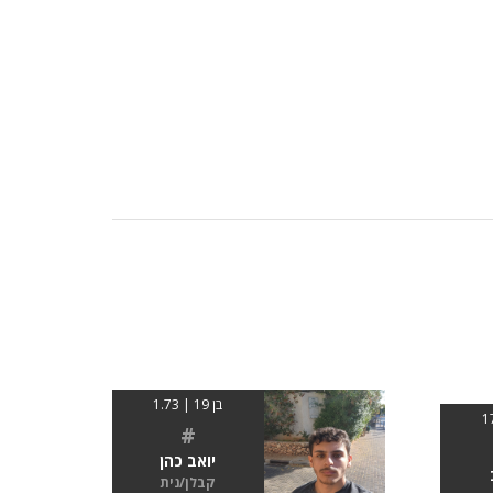
בן 19 | 1.73
#
יואב כהן
קבלן/נית