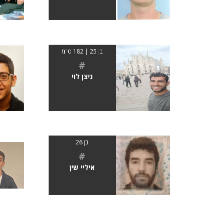
בן 25 | 182 ס"מ
#
ניצן לוי
בן 26
#
איליי שין