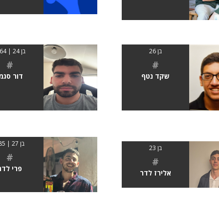
בן 26
בן 24 | 1.64
#
#
שקד נטף
דור סגמן
בן 27 | 185
בן 23
#
#
פרי לדר
אלירז לדר