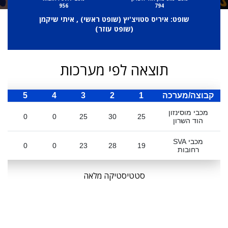
956
794
שופט: איריס סטויצ'יץ (
שופט ראשי
) , איתי שיקמן
(
שופט עוזר
)
תוצאה לפי מערכות
קבוצה/מערכה
1
2
3
4
5
ס
מכבי מוסינזון
0
0
25
30
25
הוד השרון
מכבי SVA
0
0
23
28
19
רחובות
סטטיסטיקה מלאה