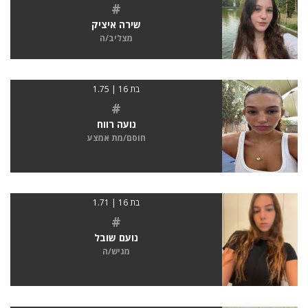
#
שירה איציק
מצליב/ה
בת 16 | 1.75
#
נועה רווח
חוסם/מת אמצע
בת 16 | 1.71
#
נועם שובל
מגיש/ה