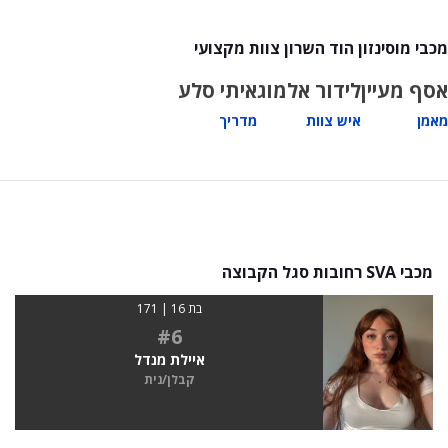
מכבי מוסינזון הוד השרון צוות מקצועי
אסף מעיין
לידור אלמוג
איתי סלע
מאמן
איש צוות
מדריך
מכבי SVA רחובות סגל הקבוצה
בת 16 | 171
#6
איילת מנדל
קבלן/נית