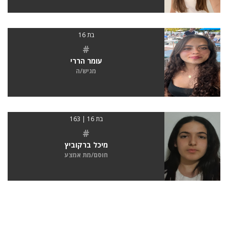
בת 16
#
עומר הררי
מגיש/ה
בת 16 | 163
#
מיכל ברקוביץ
חוסם/מת אמצע