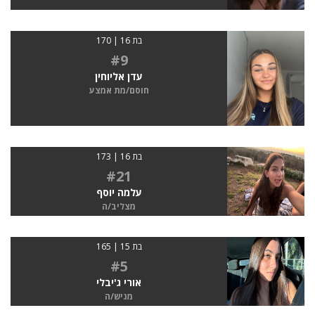
בת 16 | 170
#9
עדן אליוחין
חוסם/מת אמצע
בת 16 | 173
#21
עלמה יוסף
מצליב/ה
בת 15 | 165
#5
אורי ג'יבלי
מגיש/ה