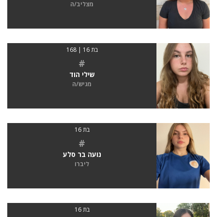
מצליב/ה
בת 16 | 168
#
שילי הוד
מגיש/ה
בת 16
#
נועה בר סלע
ליברו
בת 16