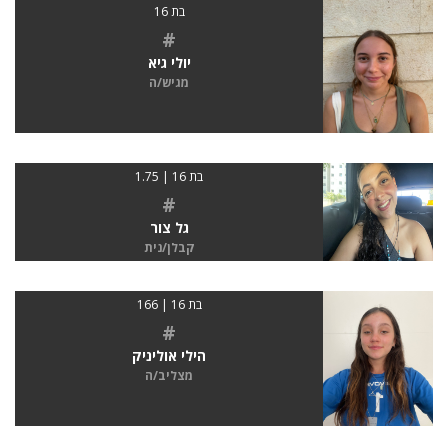
בת 16
#
יולי גיא
מגיש/ה
בת 16 | 1.75
#
גל צור
קבלן/נית
בת 16 | 166
#
הילי אוליניק
מצליב/ה