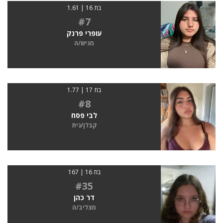
בת 16 | 1.61
#7
עופרי פרנק
מגיש/ה
בת 17 | 1.77
#8
לבי פסח
קבלן/נית
בת 16 | 167
#35
דר כהן
מצליב/ה