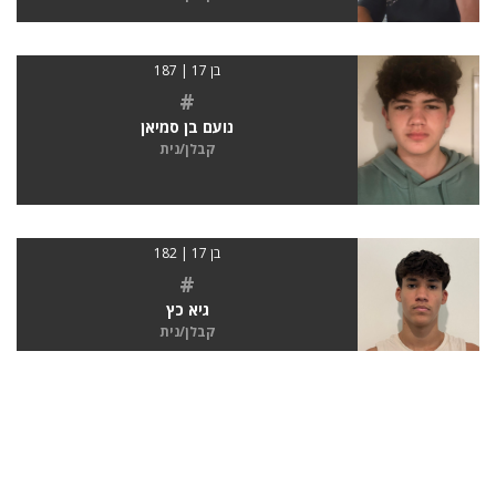
בן 17 | 187
#
נועם בן סמיאן
קבלן/נית
בן 17 | 182
#
גיא כץ
קבלן/נית