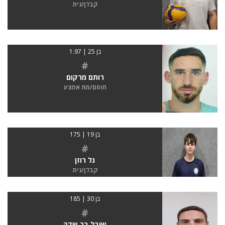
קבלן/נית
בן 25 | 1.97
#
רותם מרקום
חוסם/מת אמצע
בן 19 | 175
#
גל רוזן
קבלן/נית
בן 30 | 185
#
שובל בר שדה