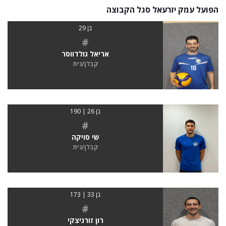
הפועל עמק יזרעאל סגל הקבוצה
בן 29
#
אריאל גולדווסר
קבלן/נית
בן 26 | 190
#
שי סויקה
קבלן/נית
בן 33 | 173
#
רון זורניצקי