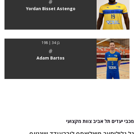
#
Yordan Bisset Astengo
בן 34 | 198
#
Adam Bartos
מכבי יעדים תל אביב צוות מקצועי
גל גלילי
סער מיאלי
אסף ליבר
עודד שינטוף