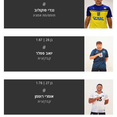
#
גנדי סוקולוב
חוסם/מת אמצע
בן 28 | 1.87
#
יואב ססלר
קבלן/נית
בן 27 | 1.78
#
אומרי רוטמן
קבלן/נית