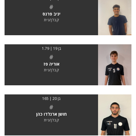
#
יניב פרנס
קבלן/נית
בן 19 | 1.79
#
אוריה פז
קבלן/נית
בן 20 | 165
#
חושן ארנלדו כהן
קבלן/נית