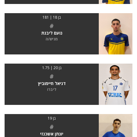
בן 18 | 181
#
נועם ליבנת
מגיש/ה
בן 20 | 1.75
#
דניאל חיימוביץ
ליברו
בן 19
#
יונתן אשכנזי