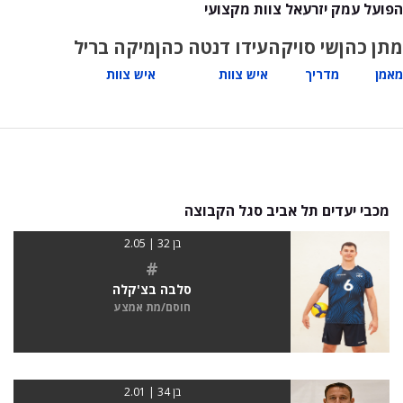
הפועל עמק יזרעאל צוות מקצועי
מתן כהן
שי סויקה
עידו דנטה כהן
מיקה בריל
מאמן
מדריך
איש צוות
איש צוות
מכבי יעדים תל אביב סגל הקבוצה
בן 32 | 2.05
#
סלבה בצ'קלה
חוסם/מת אמצע
בן 34 | 2.01