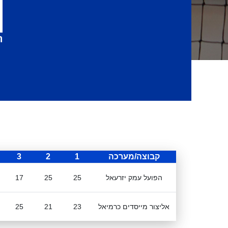
ה
קבוצה/מערכה
1
2
3
הפועל עמק יזרעאל
25
25
17
אליצור מייסדים כרמיאל
23
21
25