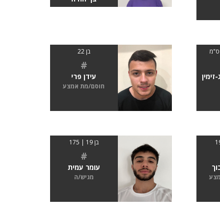
בן 22
#
-זימין
עידן פרי
חוסם/מת אמצע
בן 19 | 175
#
וך
עומר עמית
מצע
מגיש/ה