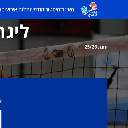
האיגוד
היסטוריה
חדשות
לוח אירועים
ל
ליגה
עונת 25/26
א