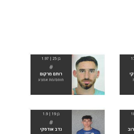
בן 25 | 1.97
#
קי
רותם מרקום
חוסם/מת אמצע
בן 19 | 1.9
#
רוב
נדב אודסקי