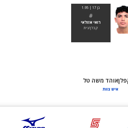
בן 17 | 1.95
#
רואי אזולאי
קבלן/נית
פלן
אוהד משה טל
איש צוות