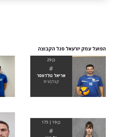
הפועל עמק יזרעאל סגל הקבוצה
בן 29
#
אריאל גולדווסר
קבלן/נית
בן 19 | 175
#