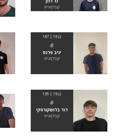
גל רוזן
קבלן/נית
בן 18 | 187
#
יניב פרנס
קבלן/נית
בן 19 | 195
#
דוד בלושקורסקי
קבלן/נית