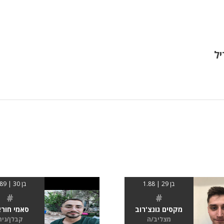
ל
בן 29 | 1.88
בן 30 | 1.89
#
#
מקסים גונצ'רוב
סאמי חורא
מצליב/ה
קבלן/נית