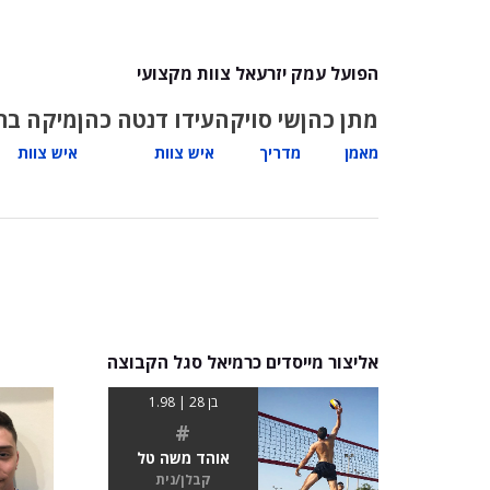
הפועל עמק יזרעאל צוות מקצועי
מתן כהן
שי סויקה
עידו דנטה כהן
מיקה ברי
מאמן
מדריך
איש צוות
איש צוות
אליצור מייסדים כרמיאל סגל הקבוצה
בן 28 | 1.98
#
אוהד משה טל
קבלן/נית