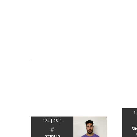
בן 28 | 184
ני
#
בן יהודה