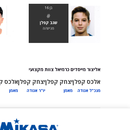
בן 16
#
שגב קפלן
מגיש/ה
אליצור מייסדים כרמיאל צוות מקצועי
אלכס קפלן
יצחק קפלן
יצחק קפלן
אלכס ק
מנכ"ל אגודה
מאמן
יו"ר אגודה
מאמן