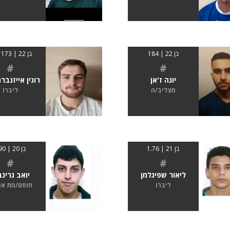
בן 22 | 184
בן 22 | 173 ס"מ
#
#
יונה ז'אן
רונין אייזנברג
מצליב/ה
ליברו
בן 21 | 1.76
בן 20 | 190
#
#
ליאור שפיגלמן
יואב גרינב
ליברו
חוסם/מת א