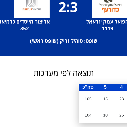
2:3
פועל עמק יזרעאל
אליצור מייסדים כרמיאל
352
1119
שופט: סוהיל זריק (
שופט ראשי
)
תוצאה לפי מערכות
4
5
סה"כ
105
15
23
104
10
25