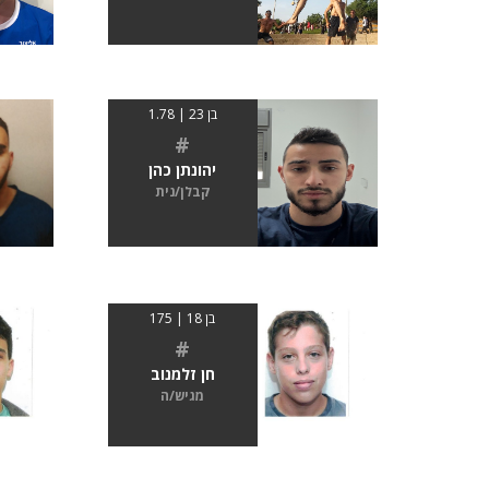
בן 23 | 1.78
#
יהונתן כהן
קבלן/נית
בן 18 | 175
#
חן זלמנוב
מגיש/ה