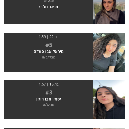
#25
מנאר חלבי
בת 22 | 1.59
#5
מיראל אבו סעדה
מצליב/ה
בת 18 | 1.67
#3
יסמין אבו רוקן
מגיש/ה