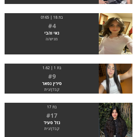
בת 18 | 0165
#4
נאי והבי
מגיש/ה
בת 1 | 1.62
#9
סירין נסאר
קבלן/נית
בת 17
#17
גזל סעיד
קבלן/נית