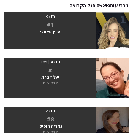
מכבי עוספיא 05 סגל הקבוצה
בת 35
#1
ערין סאחלי
בת 49 | 168
#
יעל דברת
קבלן/נית
בת 29
#8
נאדיה חוסיסי
קבלן/נית