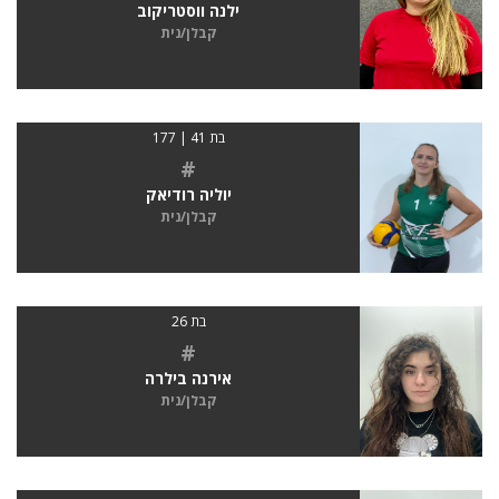
ילנה ווסטריקוב
קבלן/נית
בת 41 | 177
#
יוליה רודיאק
קבלן/נית
בת 26
#
אירנה בילרה
קבלן/נית