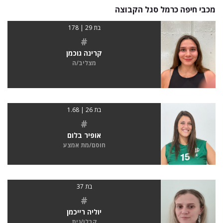
מכבי חיפה כרמל סגל הקבוצה
בת 29 | 178
#
קרינה גוכמן
מצליב/ה
בת 26 | 1.68
#
אופיר בלום
חוסם/מת אמצע
בת 37
#
יוליה רייכמן
קבלן/נית