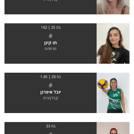
בת 25 | 162
#
תו קינן
מגיש/ה
בת 28 | 1.65
#
יובל איפרגן
קבלן/נית
בת 33