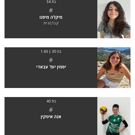
בת 34
#
מיקלה מיסנו
קבלן/נית
בת 30 | 1.60
#
יסמין יעל עבאדי
בת 40
#
אנה איטקין