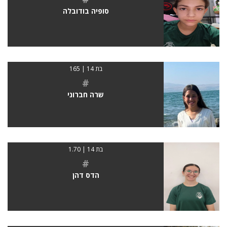
סופיה בודובלה
בת 14 | 165
#
שרה חברוני
בת 14 | 1.70
#
הדס דהן