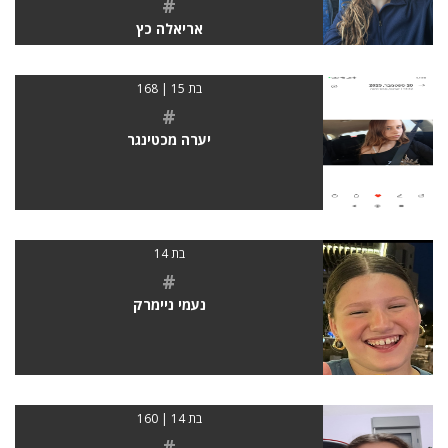
#
אריאלה כץ
בת 15 | 168
#
יערה מכטינגר
בת 14
#
נעמי ניימרק
בת 14 | 160
#