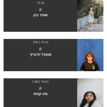
בת 13
#
אופיר כהן
בת 15 | 150
#
אנאבל יודוביץ'
בת 16 | 1.60
#
מיה קוזחי