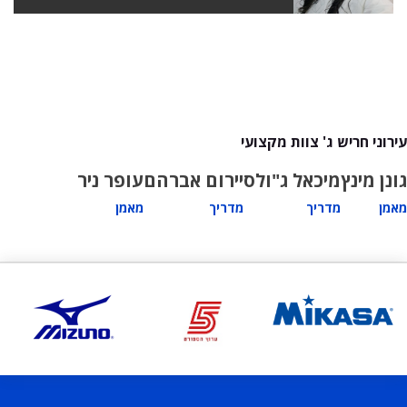
עירוני חריש ג' צוות מקצועי
גונן מינץ
מיכאל ג"ולס
יירום אברהם
עופר ניר
מאמן
מדריך
מדריך
מאמן