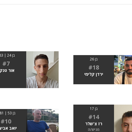
בן 24 | 183
בן 26
#7
#18
אור טנק
ירדן קלימי
בן 17
בן 53 | 1.81
#14
#10
רז צ'שלר
יואב אביצ
מגיש/ה