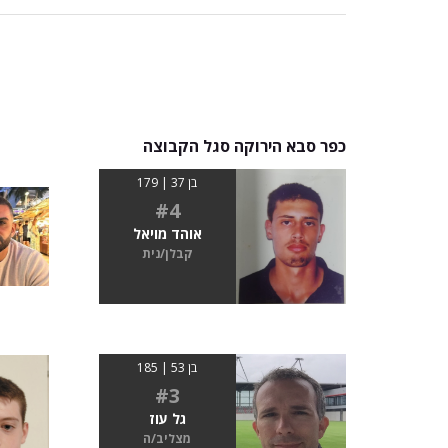
כפר סבא הירוקה סגל הקבוצה
בן 37 | 179
#4
אוהד מויאל
קבלן/נית
בן 53 | 185
#3
גל עוז
מצליב/ה