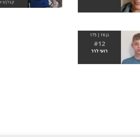
קבלן/נית
בן 16 | 175
#12
רועי לרר