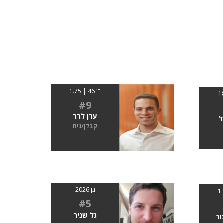
בן 46 | 1.75
#9
ערן לרר
ל
קבלן/נית
בן 2026
#5
גל שניר
ור