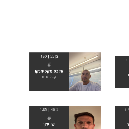
בן 55 | 180
#
אלכס מקסימנקו
ב
קבלן/נית
בן 46 | 1.85
#
שי ילון
ד