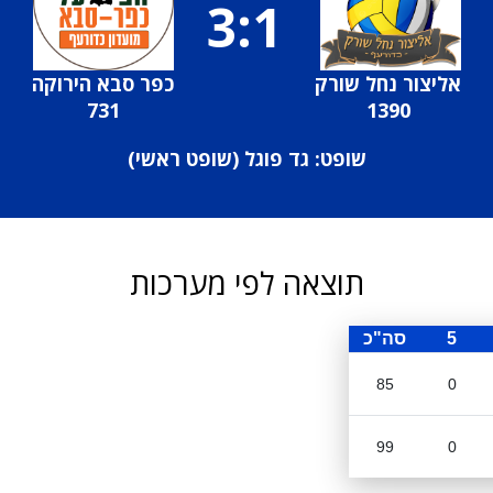
3:1
אליצור נחל שורק
כפר סבא הירוקה
731
1390
שופט: גד פוגל (
שופט ראשי
)
תוצאה לפי מערכות
5
סה"כ
85
0
99
0