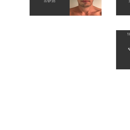
מגיש/ה
י