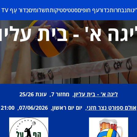
יגות
נבחרות
כדורעף חופים
סטטיסטיקות
תשלומים
כַּדוּר עָף TV
יגה א' - בית עליון
ליגה א' - בית עליון
, מחזור 7, עונת 25/26
אולם ספורט נצר חזני
, יום יום ראשון, 07/06/2026, 21:00