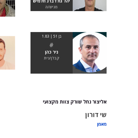
יהל גולדברג חלמיש
מגיש/ה
בן 51 | 1.83
#
ניר כהן
קבלן/נית
אליצור נחל שורק צוות מקצועי
שי דורון
מאמן