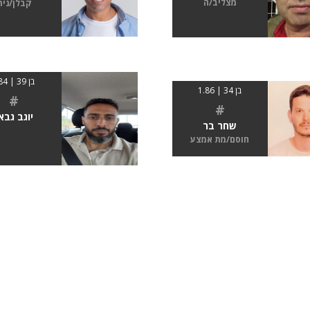
מצליב/ה
קבלן/נית
בן 39 | 184
בן 34 | 1.86
#
#
יוגב גבא
שחר בר
חוסם/מת אמצע