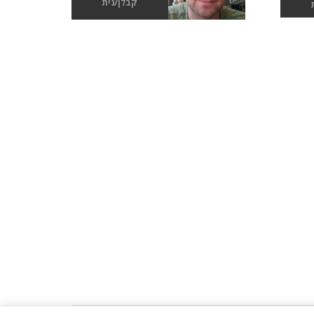
קבלן/נית