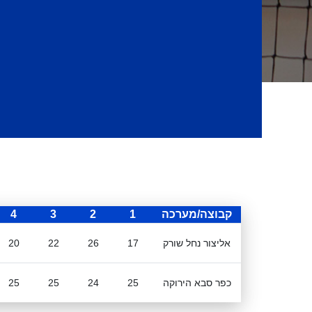
קבוצה/מערכה
1
2
3
4
אליצור נחל שורק
17
26
22
20
כפר סבא הירוקה
25
24
25
25