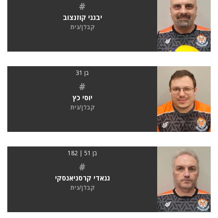
#
יבגני קוזנצוב
קבלן/נית
בן 31
#
יוסי כץ
קבלן/נית
בן 51 | 182
#
גנאדי קרסניאנסקי
קבלן/נית