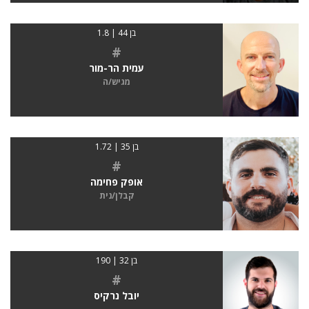
בן 44 | 1.8
#
עמית הר-מור
מגיש/ה
בן 35 | 1.72
#
אופק פחימה
קבלן/נית
בן 32 | 190
#
יובל נרקיס