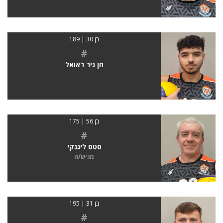
בן 30 | 189
#
חן ניר ראואל
בן 56 | 175
#
סטס ליגנקי
מגיש/ה
בן 31 | 195
#