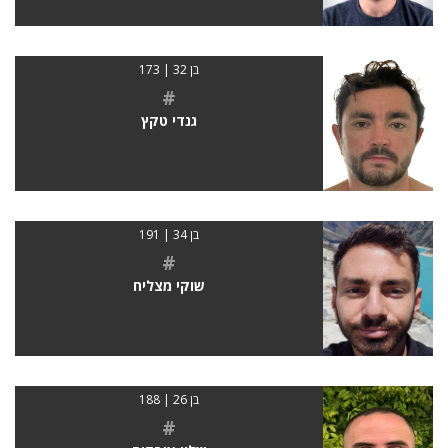
בן 32 | 173
#
גנדי טקץ
בן 34 | 191
#
שוקי מצליח
בן 26 | 188
#