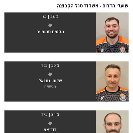
שועלי הדרום - אשדוד סגל הקבוצה
בן 28 | 85
#
מקסים סמופייב
בן 50 | 165
#
שלומי נתנאל
מגיש/ה
בן 34 | 175
#
דוד צפ