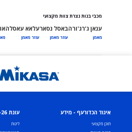
מכבי בנות נצרת צוות מקצועי
ענאן ג'רג'ורה
באסל נסאר
עלאא עאסלה
או
מאמן
עוזר מאמן
עוזר מאמן
מאמ
איגוד הכדורעף - מידע
עונת 2025-26
תוכן מקצועי
ליגות