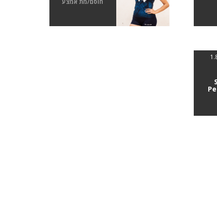
חוסם/מת אמצע
Pe