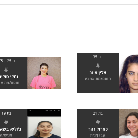
בת 35
בת 25 | 1.75
#
#
אלין איוב
ג'ולי סולי
חוסם/מת אמצע
חוסם/מת א
בת 21
בת 19
#
#
כארול זהר
ג'וליא בשא
קבלן/נית
מגיש/ה