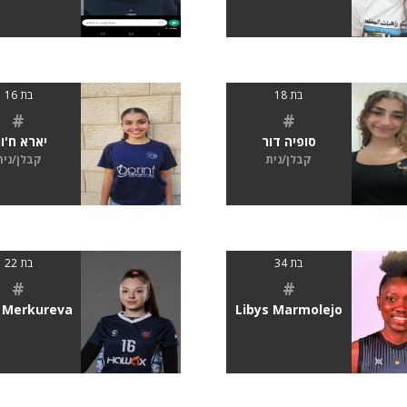
בת 18
בת 16
#
#
סופיה דור
יארא ח'ור
קבלן/נית
קבלן/נית
בת 34
בת 22
#
#
 Merkureva
Libys Marmolejo