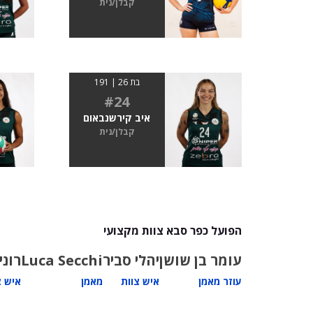
קבלן/נית
בת 26 | 191
#24
איב קירשנבאום
קבלן/נית
הפועל כפר סבא צוות מקצועי
עומר בן שושן
יהלי סביר
Luca Secchi
רוני
עוזר מאמן
איש צוות
מאמן
איש צ