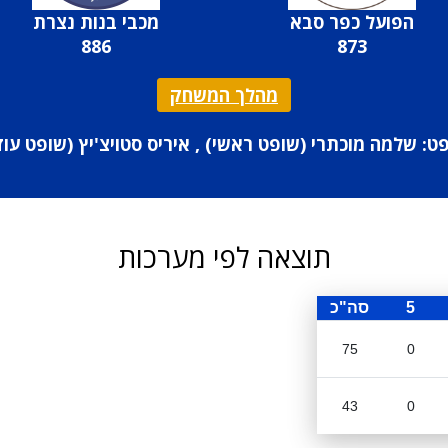
הפועל כפר סבא
מכבי בנות נצרת
886
873
מהלך המשחק
ט: שלמה מוכתרי (
שופט ראשי
) , איריס סטויצ'יץ (
שופט עוז
תוצאה לפי מערכות
5
סה"כ
75
0
43
0