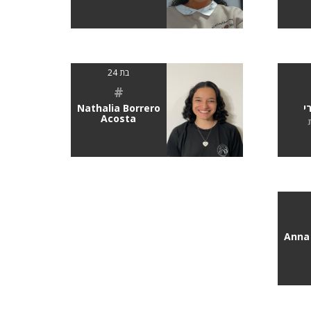
בת 24
#
י
Nathalia Borrero
Acosta
Anna