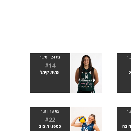
בת 24 | 1.78
#14
ס
עמית קימל
בת 18 | 1.8
#22
דובה
סטפני מיצוב