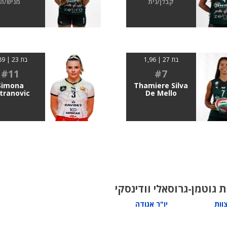
קבלן/נית
מגיש/ה
בת 27 | 1,96
בת 23 | 1.89
#11
#7
Simona
Thamiere Silva
tranovic
De Mello
ת גוטמן-גרוס
אלי וודינסקי
וות
יו"ר אגודה