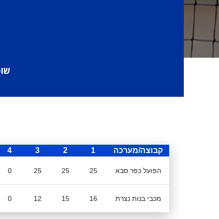
שופ
קבוצה/מערכה
1
2
3
4
הפועל כפר סבא
25
25
25
0
מכבי בנות נצרת
16
15
12
0