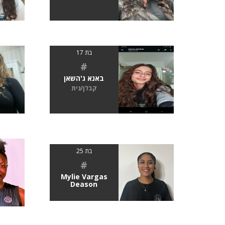
בת 17
#
באנא ג'השאן
קבלן/נית
בת 25
#
Mylie Vargas
Deason