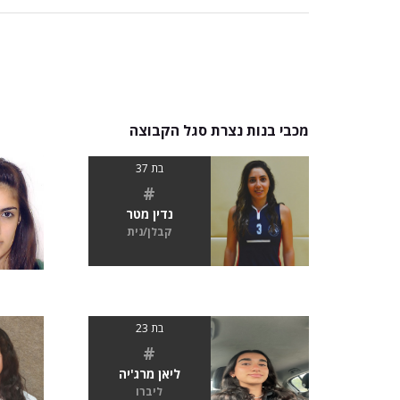
מכבי בנות נצרת סגל הקבוצה
בת 37
#
נדין מטר
קבלן/נית
בת 23
#
ליאן מרג'יה
ליברו