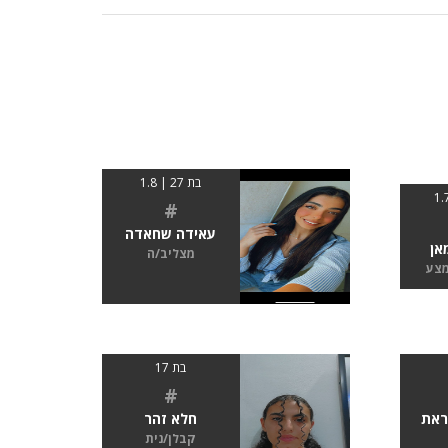
בת 27 | 1.8
#
עאידה שחאדה
מאן
מצליב/ה
מצע
בת 17
#
ראת
חלא זהר
קבלן/נית