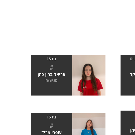
בת 15
#
קר
אריאל ברון כהן
מגיש/ה
בת 15
#
מן
עופרי פריד