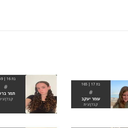
בת 16 | 1.59
בת 17 | 165
#
#
תמר ברע
עומר יעקב
קבלן/נית
קבלן/נית