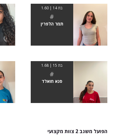
בת 14 | 1.60
#
תמר הלפרין
בת 15 | 1.68
#
סנא חואלד
הפועל משגב 2 צוות מקצועי