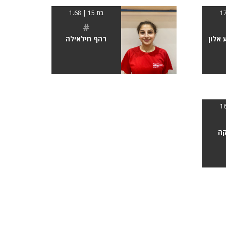
בת 15 | 1.68
#
 אלון
רהף חילאילה
ה