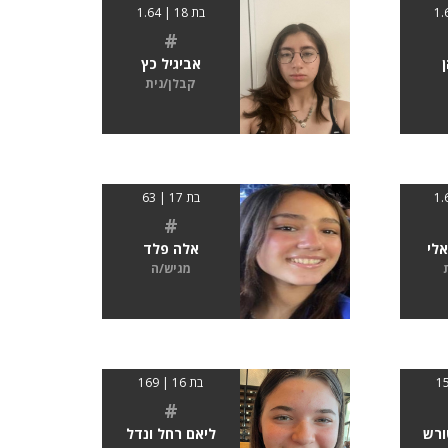
בת 18 | 1.64
#
אביגיל כץ
קבלן/נית
בת 17 | 63
#
אלי
אלה פלד
מגיש/ה
בת 16 | 169
#
ורש
ליאם רחל ונדל