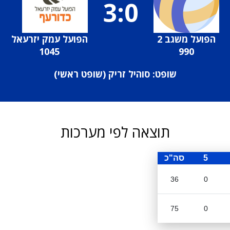
3:0
הפועל משגב 2
הפועל עמק יזרעאל
1045
990
שופט: סוהיל זריק (
שופט ראשי
)
תוצאה לפי מערכות
5
סה"כ
36
0
75
0