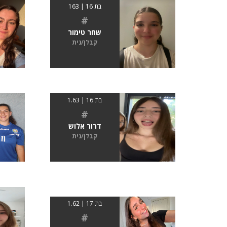
בת 16 | 163
#
שחר טימור
קבלן/נית
בת 16 | 1.63
#
דרור אלוש
קבלן/נית
בת 17 | 1.62
#