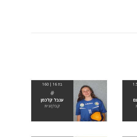
בת 16 | 160
#
ם
ענבל קלכמן
קבלן/נית