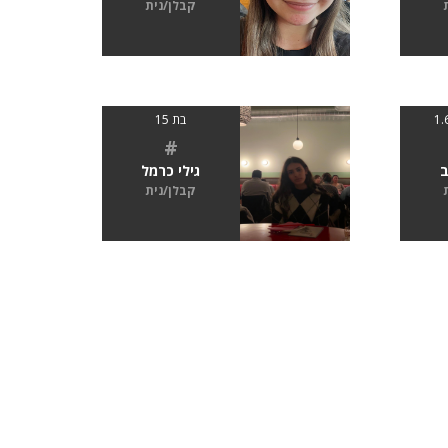
קבלן/נית
בת 15
#
ב
גילי כרמל
קבלן/נית