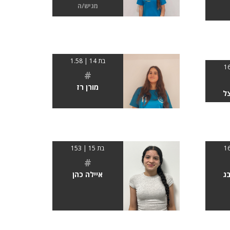
מגיש/ה
בת 14 | 1.58
#
מורן רז
ל
בת 15 | 153
#
ג
איילה כהן