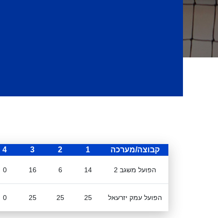
קבוצה/מערכה
1
2
3
4
הפועל משגב 2
14
6
16
0
הפועל עמק יזרעאל
25
25
25
0