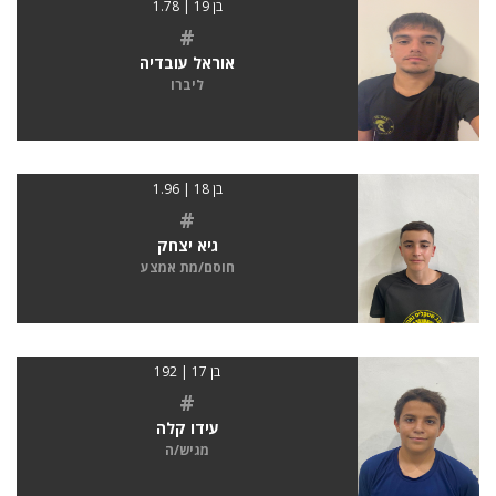
בן 19 | 1.78
#
אוראל עובדיה
ליברו
בן 18 | 1.96
#
גיא יצחק
חוסם/מת אמצע
בן 17 | 192
#
עידו קלה
מגיש/ה