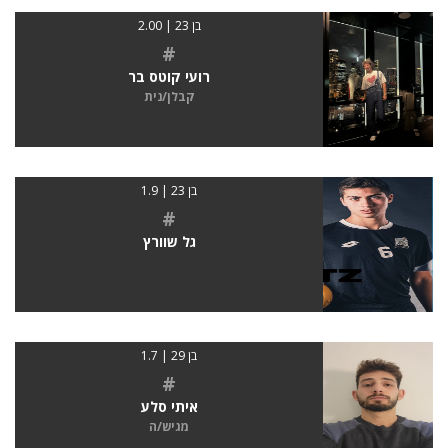
בן 23 | 2.00
#
רועי קוטס בר
קבלן/נית
בן 23 | 1.9
#
גל שוורץ
בן 29 | 1.7
#
איתי סלע
מגיש/ה