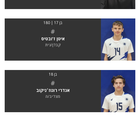
בן 17 | 180
#
איטן ז'ובטיס
קבלן/נית
בן 18
#
אנדרי רוגוז׳ניקוב
מצליב/ה