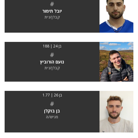
#
יובל תימור
קבלן/נית
בן 24 | 188
#
נועם הורוביץ
קבלן/נית
בן 26 | 1.77
#
בן בוקלן
מגיש/ה