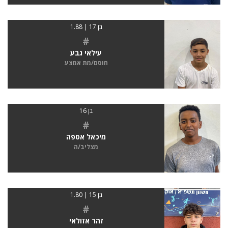
בן 17 | 1.88
#
עילאי גבע
חוסם/מת אמצע
בן 16
#
מיכאל אספה
מצליב/ה
בן 15 | 1.80
#
זהר אזולאי