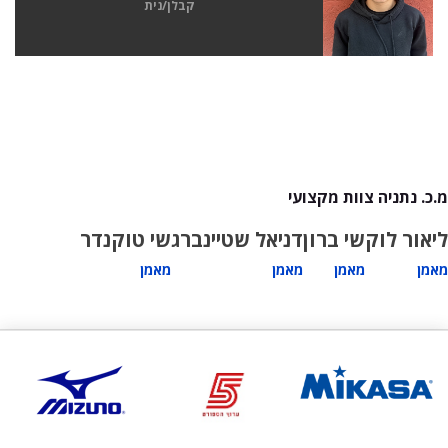
קבלן/נית
מ.כ. נתניה צוות מקצועי
ליאור לוק
שי ברון
דניאל שטיינברג
שי טוקנדר
מאמן
מאמן
מאמן
מאמן