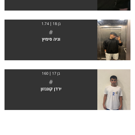
בן 18 | 1.74
#
וניה סימיץ
בן 17 | 160
#
ירדן קוגנזון