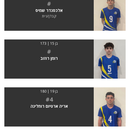
#
אלכסנדר שמיס
קבלן/נית
בן 15 | 173
#
רומן רוזוב
בן 19 | 180
#4
אריה ארטיום רוחלינה