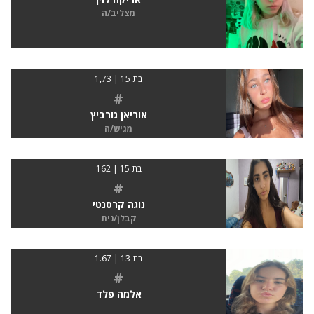
מצליב/ה
בת 15 | 1,73
#
אוריאן גורביץ
מגיש/ה
בת 15 | 162
#
נוגה קרסנטי
קבלן/נית
בת 13 | 1.67
#
אלמה פלד