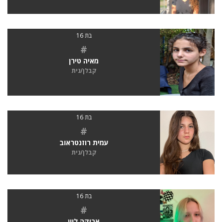
בת 16
#
מאיה טירן
קבלן/נית
בת 16
#
עמית רוזנטראוב
קבלן/נית
בת 16
#
אריקה לוין