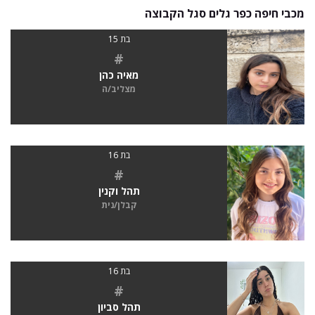
מכבי חיפה כפר גלים סגל הקבוצה
בת 15
#
מאיה כהן
מצליב/ה
בת 16
#
תהל וקנין
קבלן/נית
בת 16
#
תהל סביון