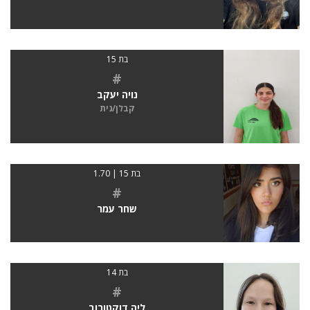
בת 15
#
נויה יעקב
קבלן/נית
בת 15 | 1.70
#
שחר עמר
בת 14
#
ליה דוקטורוב