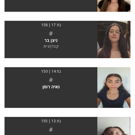
בת 17 | 158
#
ניצן בר
קבלן/נית
בת 14 | 150
#
גאיה רומן
בת 13 | 155
#