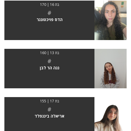
בת 16 | 170
#
הדס פויכטונגר
בת 13 | 160
#
נגה הר לבן
בת 17 | 155
#
אריאלה ביננפלד