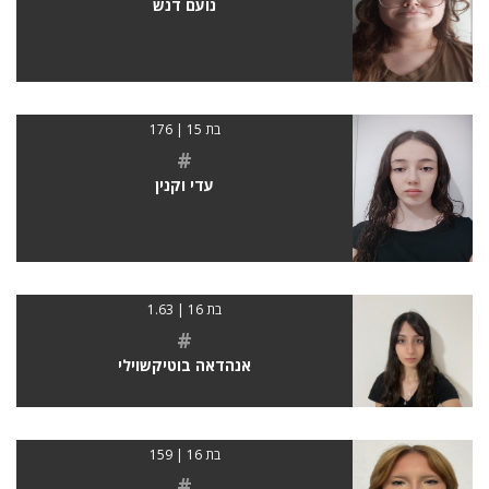
נועם דנש
בת 15 | 176
#
עדי וקנין
בת 16 | 1.63
#
אנהדאה בוטיקשוילי
בת 16 | 159
#