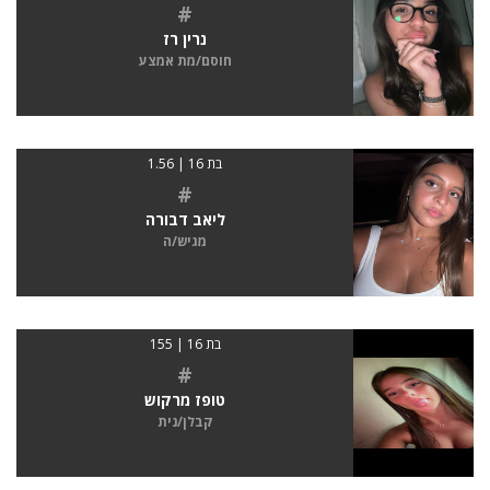
#
נרין רז
חוסם/מת אמצע
בת 16 | 1.56
#
ליאב דבורה
מגיש/ה
בת 16 | 155
#
טופז מרקוש
קבלן/נית