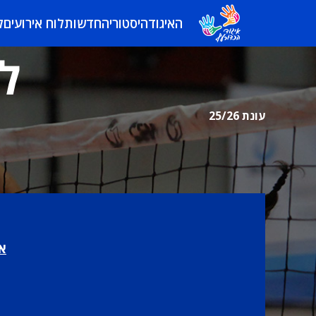
האיגוד
היסטוריה
חדשות
לוח אירועים
ל
לי
עונת 25/26
או