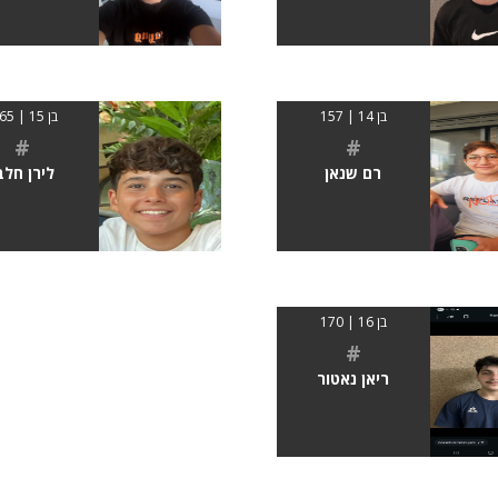
בן 14 | 157
בן 15 | 1.65
#
#
רם שנאן
לירן חלב
בן 16 | 170
#
ריאן נאטור