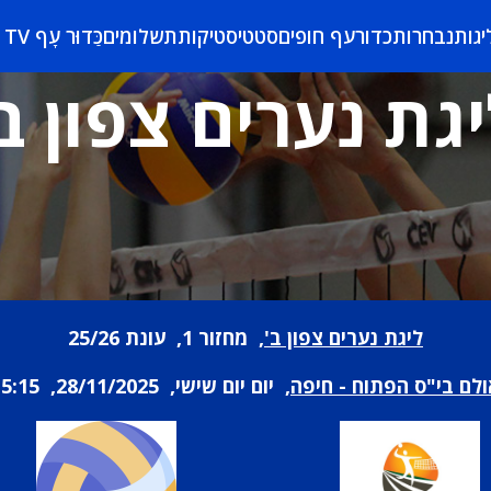
יגות
נבחרות
כדורעף חופים
סטטיסטיקות
תשלומים
כַּדוּר עָף TV
גת נערים צפון ב
ליגת נערים צפון ב'
, מחזור 1, עונת 25/26
לם בי"ס הפתוח - חיפה
, יום יום שישי, 28/11/2025, 15:15