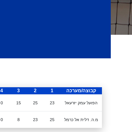
קבוצה/מערכה
1
2
3
4
הפועל עמק יזרעאל
23
25
15
0
מ.ה. דלית אל כרמל
25
23
8
0