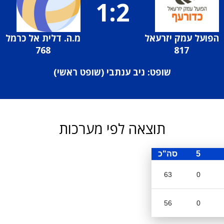
1:2
הפועל עמק יזרעאל
מ.ה. דלית אל כרמל
768
817
שופט: ניב ענתבי (
שופט ראשי
)
תוצאה לפי מערכות
5
סה"כ
63
0
56
0