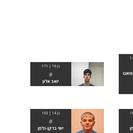
בן 16 | 171
פואנו
#
יואב אלון
בן 14 | 163
#
ן
ישי ברקן-גלמן