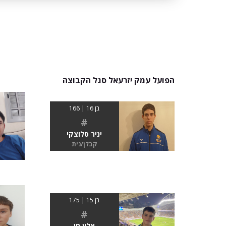
הפועל עמק יזרעאל סגל הקבוצה
בן 16 | 166
#
יניר סלוצקי
קבלן/נית
בן 15 | 175
#
אלון חן