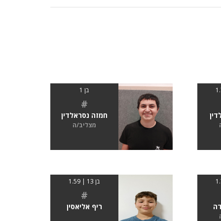
בן 1
#
דין
חמזה נסראלדין
מצליב/ה
בן 13 | 1.59
#
ה
ריף אליאסין