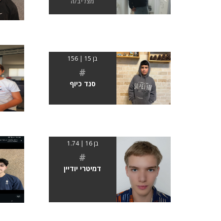
מצליב/ה
בן 15 | 156
#
סנד כיוף
בן 16 | 1.74
#
דמיטרי יודיין