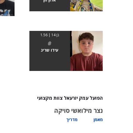
בן 14 | 1.56
#
עידו שריג
הפועל עמק יזרעאל צוות מקצועי
נצר מילוא
שי סויקה
מאמן
מדריך