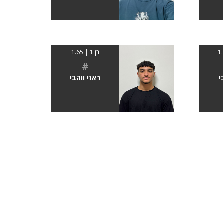
בן 1 | 1.65
#
י
ראזי ווהבי