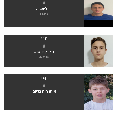
#
רון לימברג
ליברו
בן 16
#
מארק ירשוב
מגיש/ה
בן 14
#
איתן רוזנבליום