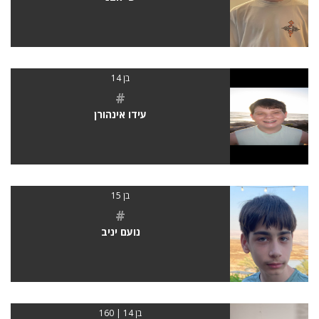
בן 14
#
עידו אינהורן
בן 15
#
נועם יניב
בן 14 | 160