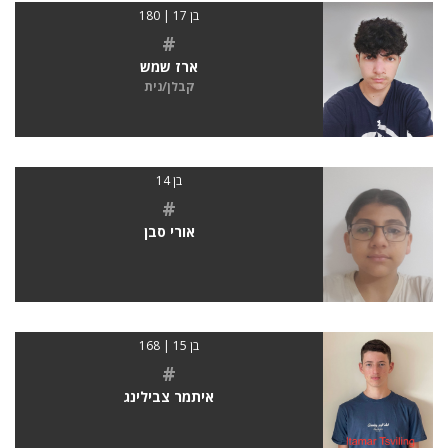
בן 17 | 180
#
ארז שמש
קבלן/נית
בן 14
#
אורי סבן
בן 15 | 168
#
איתמר צבילינג