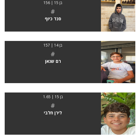
בן 15 | 156
#
סנד כיוף
בן 14 | 157
#
רם שנאן
בן 15 | 1.65
#
לירן חלבי