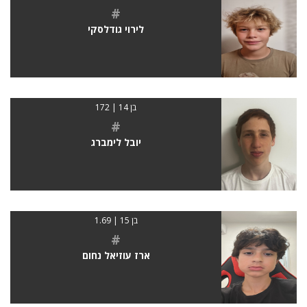
#
לירוי גודלסקי
בן 14 | 172
#
יובל לימברג
בן 15 | 1.69
#
ארז עוזיאל נחום