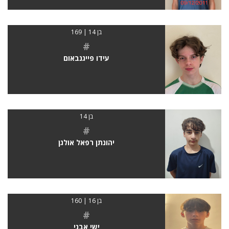
בן 14 | 169
#
עידו פייגנבאום
בן 14
#
יהונתן רפאל אולגן
בן 16 | 160
#
ישי אבני