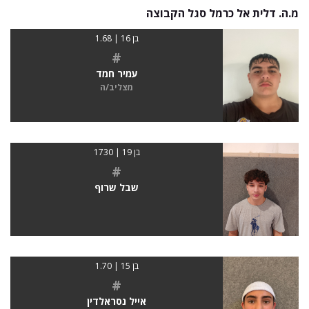
מ.ה. דלית אל כרמל סגל הקבוצה
בן 16 | 1.68
#
עמיר חמד
מצליב/ה
בן 19 | 1730
#
שבל שרוף
בן 15 | 1.70
#
אייל נסראלדין