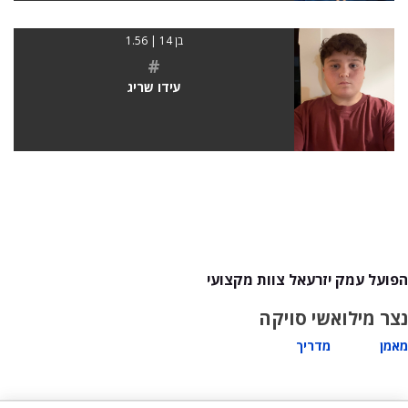
בן 14 | 1.56
#
עידו שריג
הפועל עמק יזרעאל צוות מקצועי
נצר מילוא
שי סויקה
מאמן
מדריך