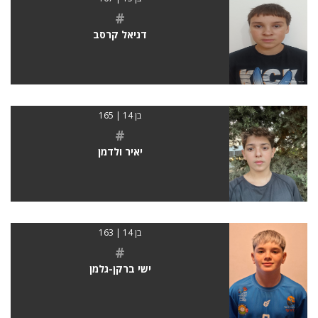
#
דניאל קרסב
בן 14 | 165
#
יאיר ולדמן
בן 14 | 163
#
ישי ברקן-גלמן