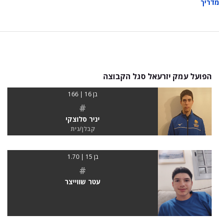
מדריך
הפועל עמק יזרעאל סגל הקבוצה
בן 16 | 166
#
יניר סלוצקי
קבלן/נית
בן 15 | 1.70
#
עטר שווייצר