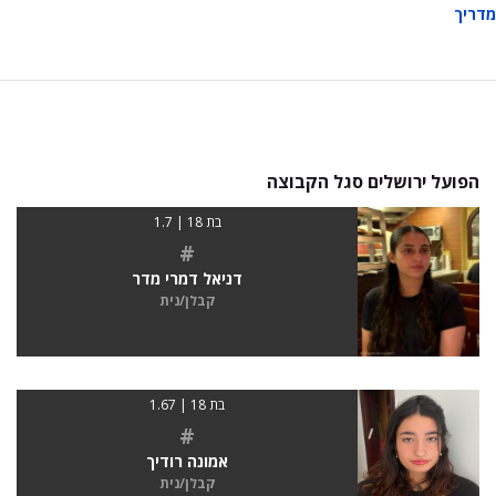
מדריך
הפועל ירושלים סגל הקבוצה
בת 18 | 1.7
#
דניאל דמרי מדר
קבלן/נית
בת 18 | 1.67
#
אמונה רודיך
קבלן/נית