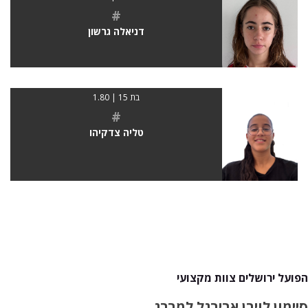
#
דניאלה גרשון
בת 15 | 1.80
#
טליה צדקיהו
הפועל ירושלים צוות מקצועי
סיימון לוי
בן אביב
גל למברג