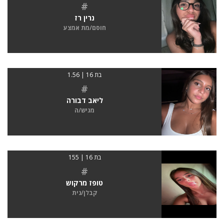
#
נרין רז
חוסם/מת אמצע
בת 16 | 1.56
#
ליאב דבורה
מגיש/ה
בת 16 | 155
#
טופז מרקוש
קבלן/נית